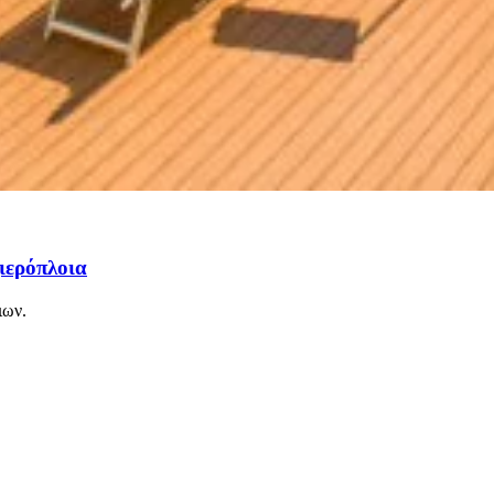
ιερόπλοια
ιων.