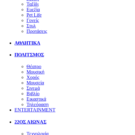
Ταξίδι
Ευεξία
Pet Life
Γονείς
Στυλ
Προτάσεις
ΑΘΛΗΤΙΚΑ
ΠΟΛΙΤΣΜΟΣ
Θέατρο
Μουσική
Χορός
Μουσεία
Σινεμά
Βιβλίο
Εικαστικά
Τηλεόραση
ENTERTAINMENT
22ΟΣ ΑΙΩΝΑΣ
Τεχνολογία