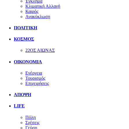
Έγκλημα
Κλιματική Αλλαγή
Καιρός
Ανακύκλωση
ΠΟΛΙΤΙΚΗ
ΚΟΣΜΟΣ
22ΟΣ ΑΙΩΝΑΣ
ΟΙΚΟΝΟΜΙΑ
Ενέργεια
Τουρισμός
Επιχειρήσεις
ΑΠΟΨΗ
LIFE
Πόλη
Σχέσεις
Γεύση