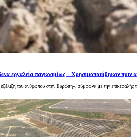
ινα εργαλεία παγκοσμίως – Χρησιμοποιήθηκαν πριν α
ην εξέλιξη του ανθρώπου στην Ευρώπη», σύμφωνα με την επικεφαλής