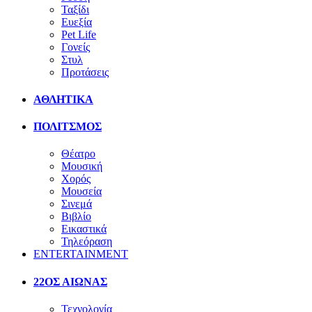
Ταξίδι
Ευεξία
Pet Life
Γονείς
Στυλ
Προτάσεις
ΑΘΛΗΤΙΚΑ
ΠΟΛΙΤΣΜΟΣ
Θέατρο
Μουσική
Χορός
Μουσεία
Σινεμά
Βιβλίο
Εικαστικά
Τηλεόραση
ENTERTAINMENT
22ΟΣ ΑΙΩΝΑΣ
Τεχνολογία