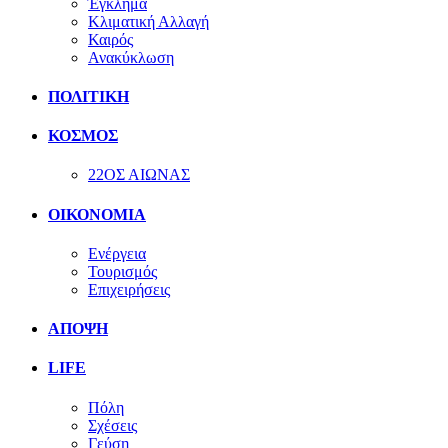
Έγκλημα
Κλιματική Αλλαγή
Καιρός
Ανακύκλωση
ΠΟΛΙΤΙΚΗ
ΚΟΣΜΟΣ
22ΟΣ ΑΙΩΝΑΣ
ΟΙΚΟΝΟΜΙΑ
Ενέργεια
Τουρισμός
Επιχειρήσεις
ΑΠΟΨΗ
LIFE
Πόλη
Σχέσεις
Γεύση