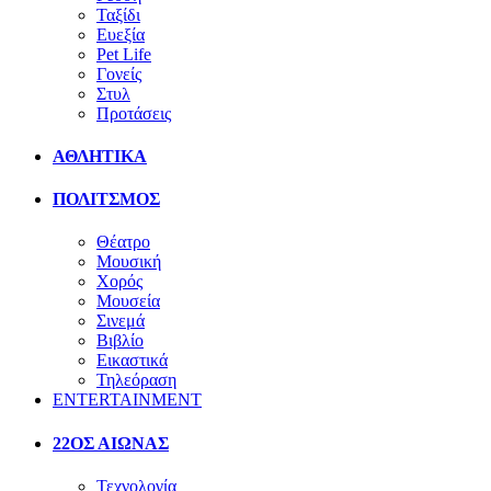
Ταξίδι
Ευεξία
Pet Life
Γονείς
Στυλ
Προτάσεις
ΑΘΛΗΤΙΚΑ
ΠΟΛΙΤΣΜΟΣ
Θέατρο
Μουσική
Χορός
Μουσεία
Σινεμά
Βιβλίο
Εικαστικά
Τηλεόραση
ENTERTAINMENT
22ΟΣ ΑΙΩΝΑΣ
Τεχνολογία