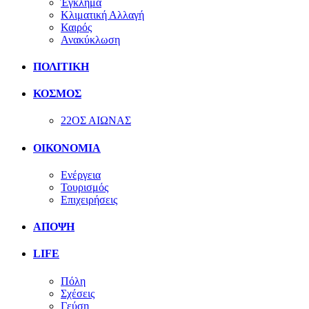
Έγκλημα
Κλιματική Αλλαγή
Καιρός
Ανακύκλωση
ΠΟΛΙΤΙΚΗ
ΚΟΣΜΟΣ
22ΟΣ ΑΙΩΝΑΣ
ΟΙΚΟΝΟΜΙΑ
Ενέργεια
Τουρισμός
Επιχειρήσεις
ΑΠΟΨΗ
LIFE
Πόλη
Σχέσεις
Γεύση