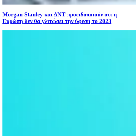
Morgan Stanley και ΔΝΤ προειδοποιούν οτι η
Ευρώπη δεν θα γλιτώσει την ύφεση το 2023