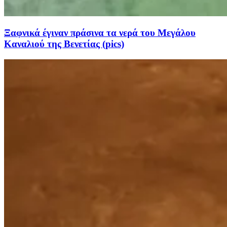
Ξαφνικά έγιναν πράσινα τα νερά του Μεγάλου
Καναλιού της Βενετίας (pics)