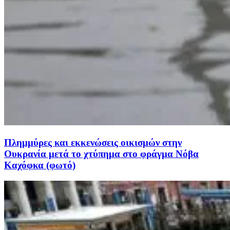
Πλημμύρες και εκκενώσεις οικισμών στην
Ουκρανία μετά το χτύπημα στο φράγμα Νόβα
Καχόφκα (φωτό)