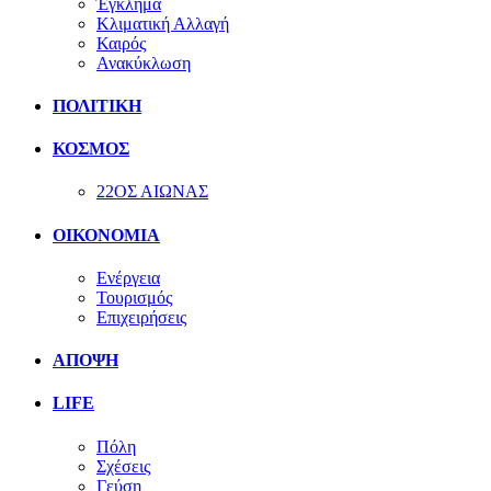
Έγκλημα
Κλιματική Αλλαγή
Καιρός
Ανακύκλωση
ΠΟΛΙΤΙΚΗ
ΚΟΣΜΟΣ
22ΟΣ ΑΙΩΝΑΣ
ΟΙΚΟΝΟΜΙΑ
Ενέργεια
Τουρισμός
Επιχειρήσεις
ΑΠΟΨΗ
LIFE
Πόλη
Σχέσεις
Γεύση