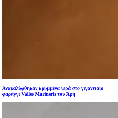
Ανακαλύφθηκαν κρυμμένα νερά στο γιγαντιαίο
φαράγγι Valles Marineris του Άρη