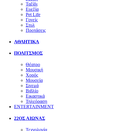
Ταξίδι
Ευεξία
Pet Life
Γονείς
Στυλ
Προτάσεις
ΑΘΛΗΤΙΚΑ
ΠΟΛΙΤΣΜΟΣ
Θέατρο
Μουσική
Χορός
Μουσεία
Σινεμά
Βιβλίο
Εικαστικά
Τηλεόραση
ENTERTAINMENT
22ΟΣ ΑΙΩΝΑΣ
Τεχνολογία