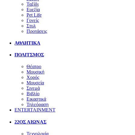
Ταξίδι
Ευεξία
Pet Life
Γονείς
Στυλ
Προτάσεις
ΑΘΛΗΤΙΚΑ
ΠΟΛΙΤΣΜΟΣ
Θέατρο
Μουσική
Χορός
Μουσεία
Σινεμά
Βιβλίο
Εικαστικά
Τηλεόραση
ENTERTAINMENT
22ΟΣ ΑΙΩΝΑΣ
Τεχνολογία