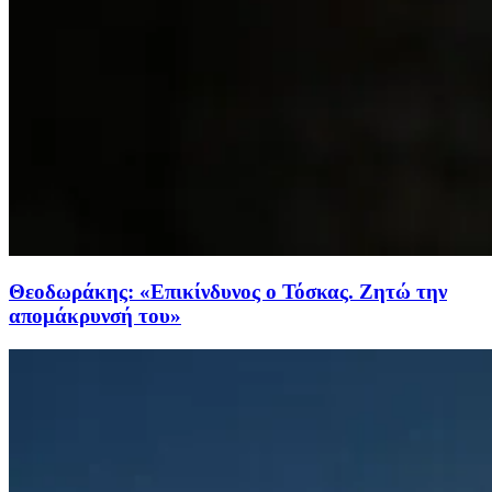
Θεοδωράκης: «Επικίνδυνος ο Τόσκας. Ζητώ την
απομάκρυνσή του»