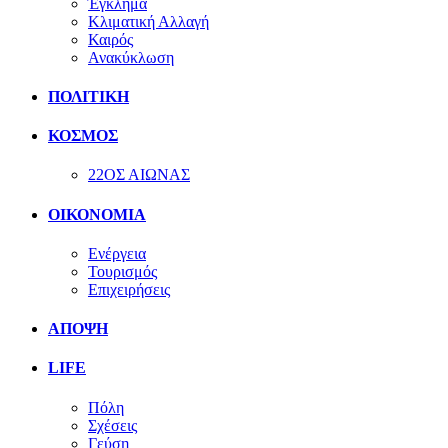
Έγκλημα
Κλιματική Αλλαγή
Καιρός
Ανακύκλωση
ΠΟΛΙΤΙΚΗ
ΚΟΣΜΟΣ
22ΟΣ ΑΙΩΝΑΣ
ΟΙΚΟΝΟΜΙΑ
Ενέργεια
Τουρισμός
Επιχειρήσεις
ΑΠΟΨΗ
LIFE
Πόλη
Σχέσεις
Γεύση