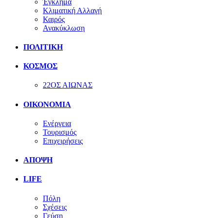
Έγκλημα
Κλιματική Αλλαγή
Καιρός
Ανακύκλωση
ΠΟΛΙΤΙΚΗ
ΚΟΣΜΟΣ
22ΟΣ ΑΙΩΝΑΣ
ΟΙΚΟΝΟΜΙΑ
Ενέργεια
Τουρισμός
Επιχειρήσεις
ΑΠΟΨΗ
LIFE
Πόλη
Σχέσεις
Γεύση