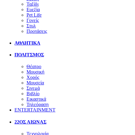
Ταξίδι
Ευεξία
Pet Life
Γονείς
Στυλ
Προτάσεις
ΑΘΛΗΤΙΚΑ
ΠΟΛΙΤΣΜΟΣ
Θέατρο
Μουσική
Χορός
Μουσεία
Σινεμά
Βιβλίο
Εικαστικά
Τηλεόραση
ENTERTAINMENT
22ΟΣ ΑΙΩΝΑΣ
Τεχνολογία