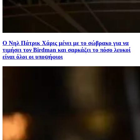
Ο Νηλ Πάτρικ Χάρις μένει με το σώβρακο για να
τιμήσει τον Birdman και σαρκάζει το πόσο λευκοί
είναι όλοι οι υποψήφιοι