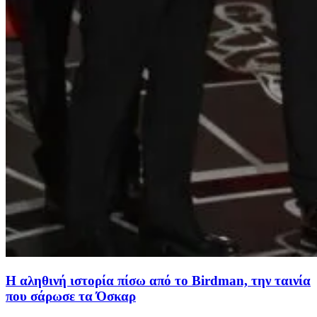
Η αληθινή ιστορία πίσω από το Birdman, την ταινία
που σάρωσε τα Όσκαρ