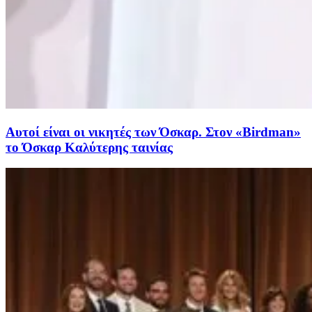
Αυτοί είναι οι νικητές των Όσκαρ. Στον «Birdman»
το Όσκαρ Καλύτερης ταινίας