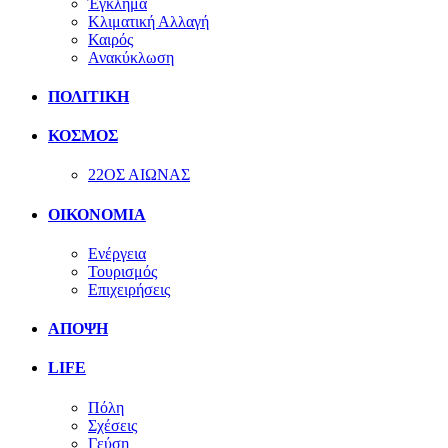
Έγκλημα
Κλιματική Αλλαγή
Καιρός
Ανακύκλωση
ΠΟΛΙΤΙΚΗ
ΚΟΣΜΟΣ
22ΟΣ ΑΙΩΝΑΣ
ΟΙΚΟΝΟΜΙΑ
Ενέργεια
Τουρισμός
Επιχειρήσεις
ΑΠΟΨΗ
LIFE
Πόλη
Σχέσεις
Γεύση