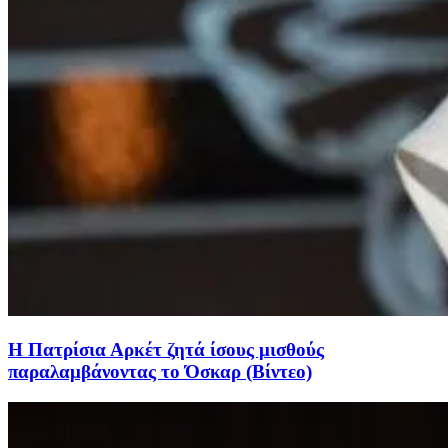
Η Πατρίσια Αρκέτ ζητά ίσους μισθούς
παραλαμβάνοντας το Όσκαρ (Βίντεο)