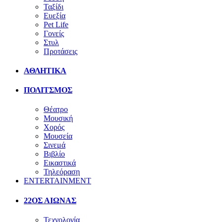
Ταξίδι
Ευεξία
Pet Life
Γονείς
Στυλ
Προτάσεις
ΑΘΛΗΤΙΚΑ
ΠΟΛΙΤΣΜΟΣ
Θέατρο
Μουσική
Χορός
Μουσεία
Σινεμά
Βιβλίο
Εικαστικά
Τηλεόραση
ENTERTAINMENT
22ΟΣ ΑΙΩΝΑΣ
Τεχνολογία