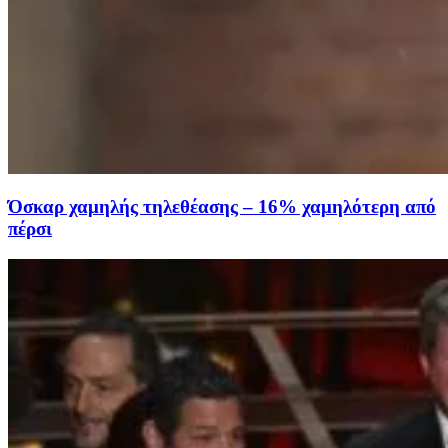
Όσκαρ χαμηλής τηλεθέασης – 16% χαμηλότερη από
πέρσι