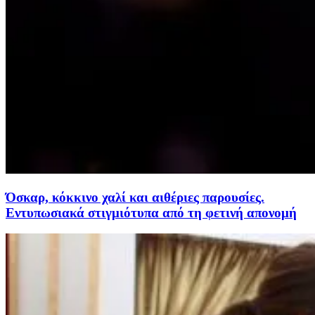
Όσκαρ, κόκκινο χαλί και αιθέριες παρουσίες.
Εντυπωσιακά στιγμιότυπα από τη φετινή απονομή