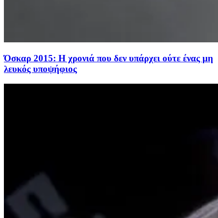
Όσκαρ 2015: Η χρονιά που δεν υπάρχει ούτε ένας μη
λευκός υποψήφιος