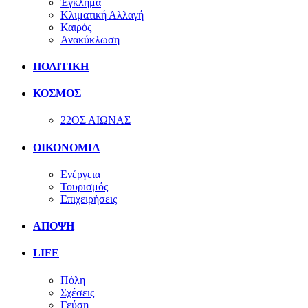
Έγκλημα
Κλιματική Αλλαγή
Καιρός
Ανακύκλωση
ΠΟΛΙΤΙΚΗ
ΚΟΣΜΟΣ
22ΟΣ ΑΙΩΝΑΣ
ΟΙΚΟΝΟΜΙΑ
Ενέργεια
Τουρισμός
Επιχειρήσεις
ΑΠΟΨΗ
LIFE
Πόλη
Σχέσεις
Γεύση