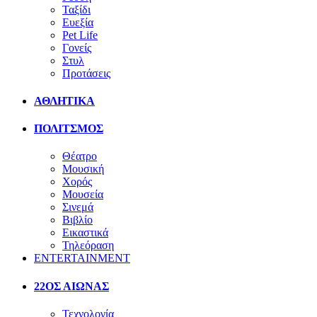
Ταξίδι
Ευεξία
Pet Life
Γονείς
Στυλ
Προτάσεις
ΑΘΛΗΤΙΚΑ
ΠΟΛΙΤΣΜΟΣ
Θέατρο
Μουσική
Χορός
Μουσεία
Σινεμά
Βιβλίο
Εικαστικά
Τηλεόραση
ENTERTAINMENT
22ΟΣ ΑΙΩΝΑΣ
Τεχνολογία