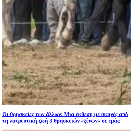
Οι θρησκείες των άλλων: Μια έκθεση με σκηνές από
τη λατρευτική ζωή 3 θρησκειών «ξένων» σε εμάς