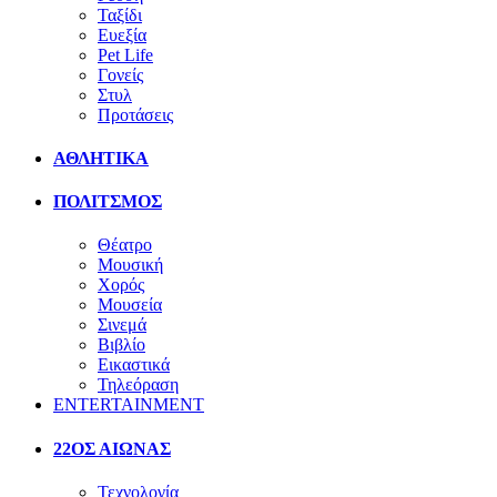
Ταξίδι
Ευεξία
Pet Life
Γονείς
Στυλ
Προτάσεις
ΑΘΛΗΤΙΚΑ
ΠΟΛΙΤΣΜΟΣ
Θέατρο
Μουσική
Χορός
Μουσεία
Σινεμά
Βιβλίο
Εικαστικά
Τηλεόραση
ENTERTAINMENT
22ΟΣ ΑΙΩΝΑΣ
Τεχνολογία