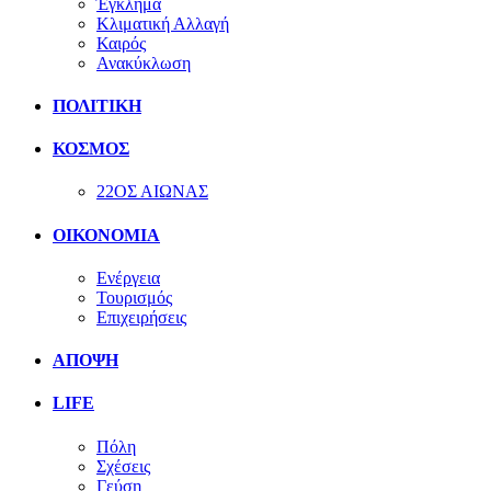
Έγκλημα
Κλιματική Αλλαγή
Καιρός
Ανακύκλωση
ΠΟΛΙΤΙΚΗ
ΚΟΣΜΟΣ
22ΟΣ ΑΙΩΝΑΣ
ΟΙΚΟΝΟΜΙΑ
Ενέργεια
Τουρισμός
Επιχειρήσεις
ΑΠΟΨΗ
LIFE
Πόλη
Σχέσεις
Γεύση