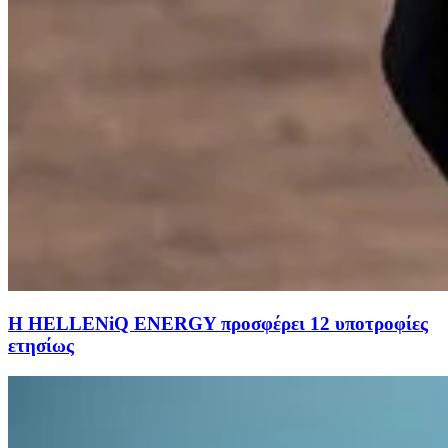
Η HELLENiQ ENERGY προσφέρει 12 υποτροφίες
ετησίως