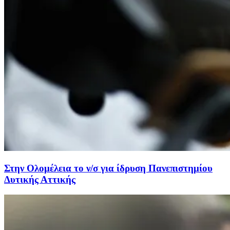
Στην Ολομέλεια το ν/σ για ίδρυση Πανεπιστημίου
Δυτικής Αττικής