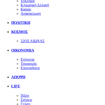
Έγκλημα
Κλιματική Αλλαγή
Καιρός
Ανακύκλωση
ΠΟΛΙΤΙΚΗ
ΚΟΣΜΟΣ
22ΟΣ ΑΙΩΝΑΣ
ΟΙΚΟΝΟΜΙΑ
Ενέργεια
Τουρισμός
Επιχειρήσεις
ΑΠΟΨΗ
LIFE
Πόλη
Σχέσεις
Γεύση