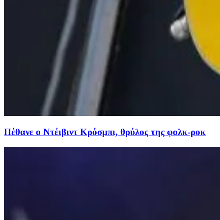
Πέθανε ο Ντέιβιντ Κρόσμπι, θρύλος της φολκ-ροκ