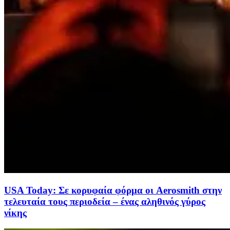
USA Today: Σε κορυφαία φόρμα οι Aerosmith στην
τελευταία τους περιοδεία – ένας αληθινός γύρος
νίκης