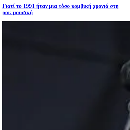
Γιατί το 1991 ήταν μια τόσο κομβική χρονιά στη
ροκ μουσική