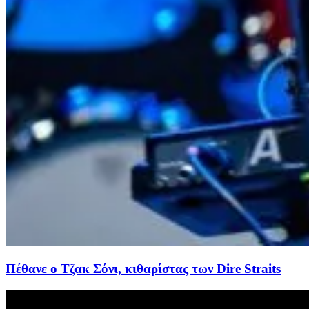
Πέθανε ο Τζακ Σόνι, κιθαρίστας των Dire Straits