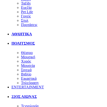
Ταξίδι
Ευεξία
Pet Life
Γονείς
Στυλ
Προτάσεις
ΑΘΛΗΤΙΚΑ
ΠΟΛΙΤΣΜΟΣ
Θέατρο
Μουσική
Χορός
Μουσεία
Σινεμά
Βιβλίο
Εικαστικά
Τηλεόραση
ENTERTAINMENT
22ΟΣ ΑΙΩΝΑΣ
Τεχνολογία