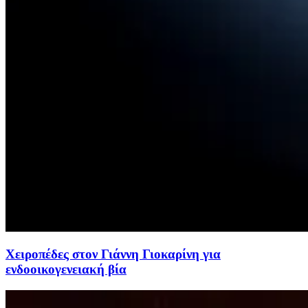
Χειροπέδες στον Γιάννη Γιοκαρίνη για
ενδοοικογενειακή βία