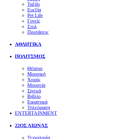
Ταξίδι
Ευεξία
Pet Life
Γονείς
Στυλ
Προτάσεις
ΑΘΛΗΤΙΚΑ
ΠΟΛΙΤΣΜΟΣ
Θέατρο
Μουσική
Χορός
Μουσεία
Σινεμά
Βιβλίο
Εικαστικά
Τηλεόραση
ENTERTAINMENT
22ΟΣ ΑΙΩΝΑΣ
Τεχνολογία