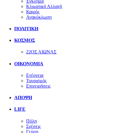
Έγκλημα
Κλιματική Αλλαγή
Καιρός
Ανακύκλωση
ΠΟΛΙΤΙΚΗ
ΚΟΣΜΟΣ
22ΟΣ ΑΙΩΝΑΣ
ΟΙΚΟΝΟΜΙΑ
Ενέργεια
Τουρισμός
Επιχειρήσεις
ΑΠΟΨΗ
LIFE
Πόλη
Σχέσεις
Γεύση