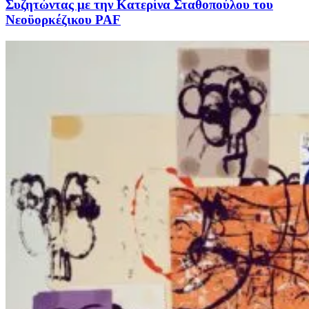
Συζητώντας με την Κατερίνα Σταθοπούλου του
Νεοϋορκέζικου PAF