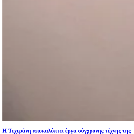
Η Τεχεράνη αποκαλύπτει έργα σύγχρονης τέχνης της