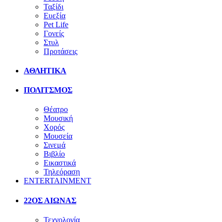
Ταξίδι
Ευεξία
Pet Life
Γονείς
Στυλ
Προτάσεις
ΑΘΛΗΤΙΚΑ
ΠΟΛΙΤΣΜΟΣ
Θέατρο
Μουσική
Χορός
Μουσεία
Σινεμά
Βιβλίο
Εικαστικά
Τηλεόραση
ENTERTAINMENT
22ΟΣ ΑΙΩΝΑΣ
Τεχνολογία