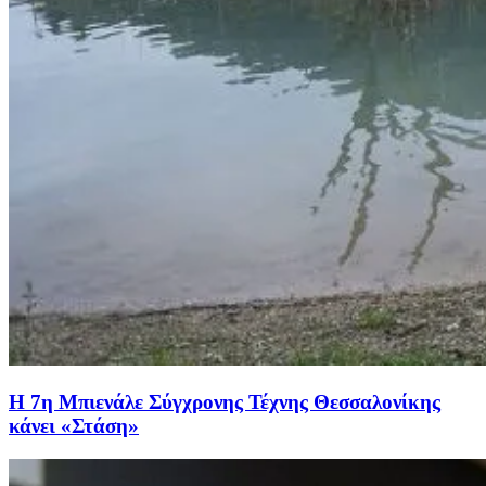
Η 7η Μπιενάλε Σύγχρονης Τέχνης Θεσσαλονίκης
κάνει «Στάση»