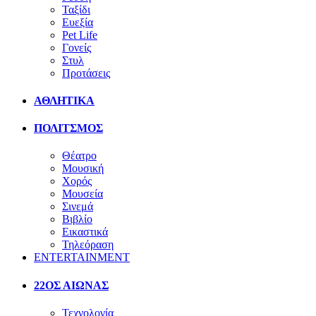
Ταξίδι
Ευεξία
Pet Life
Γονείς
Στυλ
Προτάσεις
ΑΘΛΗΤΙΚΑ
ΠΟΛΙΤΣΜΟΣ
Θέατρο
Μουσική
Χορός
Μουσεία
Σινεμά
Βιβλίο
Εικαστικά
Τηλεόραση
ENTERTAINMENT
22ΟΣ ΑΙΩΝΑΣ
Τεχνολογία