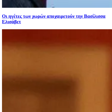
Οι ηγέτες των χωρών αποχαιρετούν την Βασίλισσα
Ελισάβετ