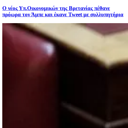
Ο νέος Υπ.Οικονομικών της Βρετανίας πέθανε
πρόωρα τον Άμπε και έκανε Tweet με συλλυπητήρια