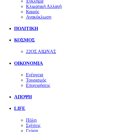
Έγκλημα
Κλιματική Αλλαγή
Καιρός
Ανακύκλωση
ΠΟΛΙΤΙΚΗ
ΚΟΣΜΟΣ
22ΟΣ ΑΙΩΝΑΣ
ΟΙΚΟΝΟΜΙΑ
Ενέργεια
Τουρισμός
Επιχειρήσεις
ΑΠΟΨΗ
LIFE
Πόλη
Σχέσεις
Γεύση