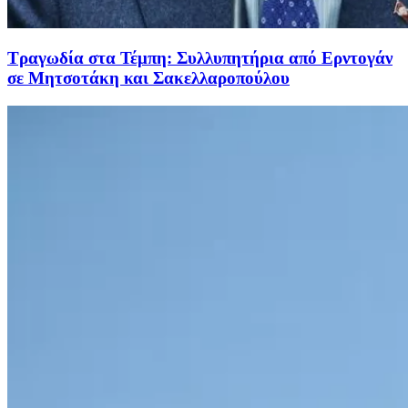
Τραγωδία στα Τέμπη: Συλλυπητήρια από Ερντογάν
σε Μητσοτάκη και Σακελλαροπούλου