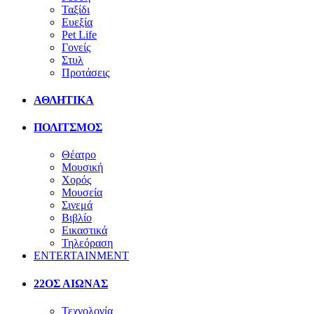
Ταξίδι
Ευεξία
Pet Life
Γονείς
Στυλ
Προτάσεις
ΑΘΛΗΤΙΚΑ
ΠΟΛΙΤΣΜΟΣ
Θέατρο
Μουσική
Χορός
Μουσεία
Σινεμά
Βιβλίο
Εικαστικά
Τηλεόραση
ENTERTAINMENT
22ΟΣ ΑΙΩΝΑΣ
Τεχνολογία