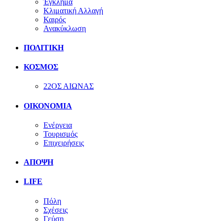
Έγκλημα
Κλιματική Αλλαγή
Καιρός
Ανακύκλωση
ΠΟΛΙΤΙΚΗ
ΚΟΣΜΟΣ
22ΟΣ ΑΙΩΝΑΣ
ΟΙΚΟΝΟΜΙΑ
Ενέργεια
Τουρισμός
Επιχειρήσεις
ΑΠΟΨΗ
LIFE
Πόλη
Σχέσεις
Γεύση