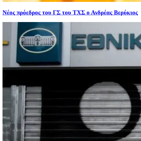
Νέος πρόεδρος του ΓΣ του ΤΧΣ ο Ανδρέας Βερύκιος