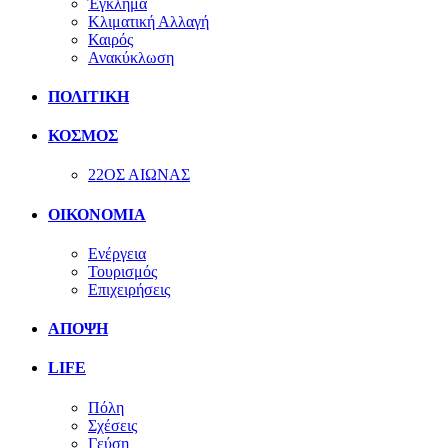
Έγκλημα
Κλιματική Αλλαγή
Καιρός
Ανακύκλωση
ΠΟΛΙΤΙΚΗ
ΚΟΣΜΟΣ
22ΟΣ ΑΙΩΝΑΣ
ΟΙΚΟΝΟΜΙΑ
Ενέργεια
Τουρισμός
Επιχειρήσεις
ΑΠΟΨΗ
LIFE
Πόλη
Σχέσεις
Γεύση