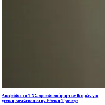
Διαψεύδει το ΤΧΣ προειδοποίηση των θεσμών για
γενική συνέλευση στην Εθνική Τράπεζα