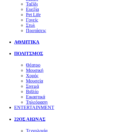
Ταξίδι
Ευεξία
Pet Life
Γονείς
Στυλ
Προτάσεις
ΑΘΛΗΤΙΚΑ
ΠΟΛΙΤΣΜΟΣ
Θέατρο
Μουσική
Χορός
Μουσεία
Σινεμά
Βιβλίο
Εικαστικά
Τηλεόραση
ENTERTAINMENT
22ΟΣ ΑΙΩΝΑΣ
Τεχνολογία