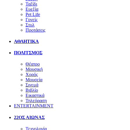
Ταξίδι
Ευεξία
Pet Life
Γονείς
Στυλ
Προτάσεις
ΑΘΛΗΤΙΚΑ
ΠΟΛΙΤΣΜΟΣ
Θέατρο
Μουσική
Χορός
Μουσεία
Σινεμά
Βιβλίο
Εικαστικά
Τηλεόραση
ENTERTAINMENT
22ΟΣ ΑΙΩΝΑΣ
Τεχνολογία