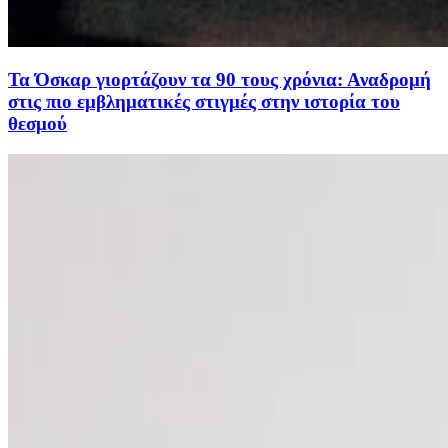
Τα Όσκαρ γιορτάζουν τα 90 τους χρόνια: Αναδρομή
στις πιο εμβληματικές στιγμές στην ιστορία του
θεσμού