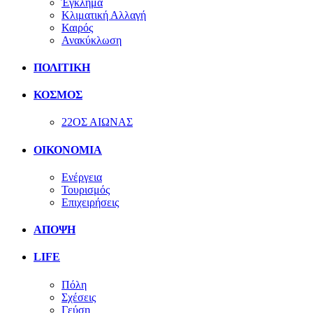
Έγκλημα
Κλιματική Αλλαγή
Καιρός
Ανακύκλωση
ΠΟΛΙΤΙΚΗ
ΚΟΣΜΟΣ
22ΟΣ ΑΙΩΝΑΣ
ΟΙΚΟΝΟΜΙΑ
Ενέργεια
Τουρισμός
Επιχειρήσεις
ΑΠΟΨΗ
LIFE
Πόλη
Σχέσεις
Γεύση