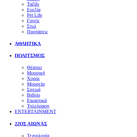
Ταξίδι
Ευεξία
Pet Life
Γονείς
Στυλ
Προτάσεις
ΑΘΛΗΤΙΚΑ
ΠΟΛΙΤΣΜΟΣ
Θέατρο
Μουσική
Χορός
Μουσεία
Σινεμά
Βιβλίο
Εικαστικά
Τηλεόραση
ENTERTAINMENT
22ΟΣ ΑΙΩΝΑΣ
Τεχνολογία