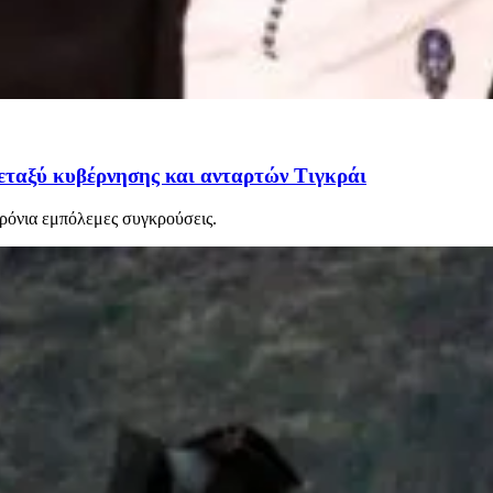
εταξύ κυβέρνησης και ανταρτών Τιγκράι
χρόνια εμπόλεμες συγκρούσεις.