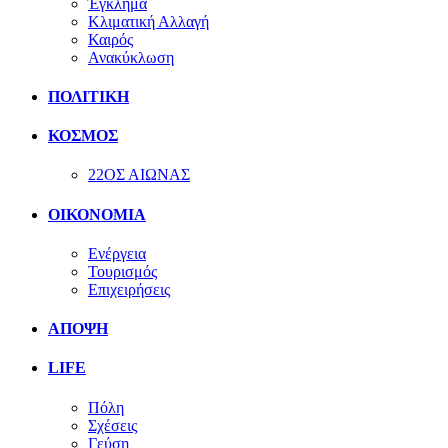
Έγκλημα
Κλιματική Αλλαγή
Καιρός
Ανακύκλωση
ΠΟΛΙΤΙΚΗ
ΚΟΣΜΟΣ
22ΟΣ ΑΙΩΝΑΣ
ΟΙΚΟΝΟΜΙΑ
Ενέργεια
Τουρισμός
Επιχειρήσεις
ΑΠΟΨΗ
LIFE
Πόλη
Σχέσεις
Γεύση