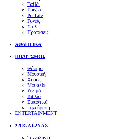
Ταξίδι
Ευεξία
Pet Life
Γονείς
Στυλ
Προτάσεις
ΑΘΛΗΤΙΚΑ
ΠΟΛΙΤΣΜΟΣ
Θέατρο
Μουσική
Χορός
Μουσεία
Σινεμά
Βιβλίο
Εικαστικά
Τηλεόραση
ENTERTAINMENT
22ΟΣ ΑΙΩΝΑΣ
Τεχνολογία