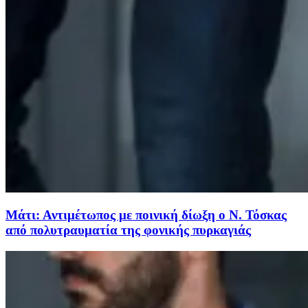
Μάτι: Αντιμέτωπος με ποινική δίωξη ο Ν. Τόσκας
από πολυτραυματία της φονικής πυρκαγιάς