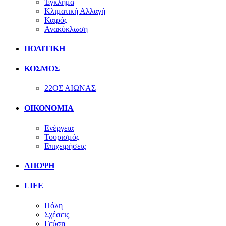
Έγκλημα
Κλιματική Αλλαγή
Καιρός
Ανακύκλωση
ΠΟΛΙΤΙΚΗ
ΚΟΣΜΟΣ
22ΟΣ ΑΙΩΝΑΣ
ΟΙΚΟΝΟΜΙΑ
Ενέργεια
Τουρισμός
Επιχειρήσεις
ΑΠΟΨΗ
LIFE
Πόλη
Σχέσεις
Γεύση