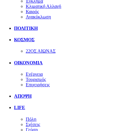
Έγκλημα
Κλιματική Αλλαγή
Καιρός
Ανακύκλωση
ΠΟΛΙΤΙΚΗ
ΚΟΣΜΟΣ
22ΟΣ ΑΙΩΝΑΣ
ΟΙΚΟΝΟΜΙΑ
Ενέργεια
Τουρισμός
Επιχειρήσεις
ΑΠΟΨΗ
LIFE
Πόλη
Σχέσεις
Γεύση