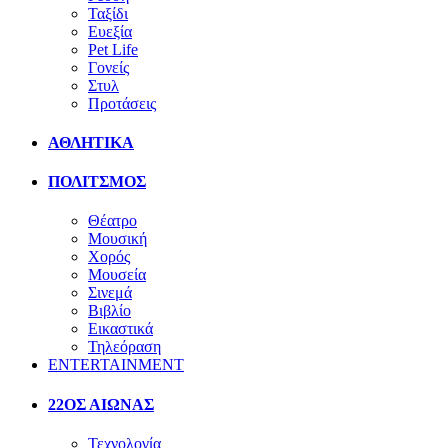
Ταξίδι
Ευεξία
Pet Life
Γονείς
Στυλ
Προτάσεις
ΑΘΛΗΤΙΚΑ
ΠΟΛΙΤΣΜΟΣ
Θέατρο
Μουσική
Χορός
Μουσεία
Σινεμά
Βιβλίο
Εικαστικά
Τηλεόραση
ENTERTAINMENT
22ΟΣ ΑΙΩΝΑΣ
Τεχνολογία