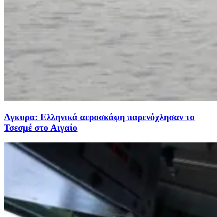
Αγκυρα: Ελληνικά αεροσκάφη παρενόχλησαν το
Τσεσμέ στο Αιγαίο