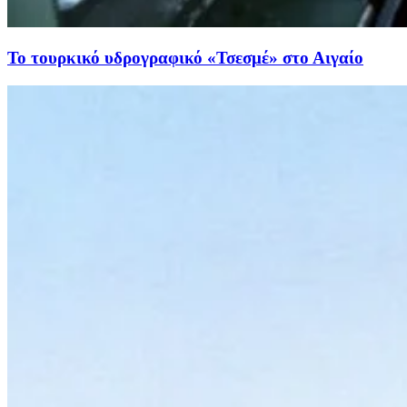
Το τουρκικό υδρογραφικό «Τσεσμέ» στο Αιγαίο