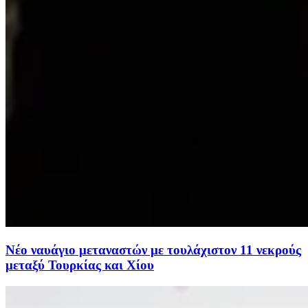
Νέο ναυάγιο μεταναστών με τουλάχιστον 11 νεκρούς
μεταξύ Τουρκίας και Χίου