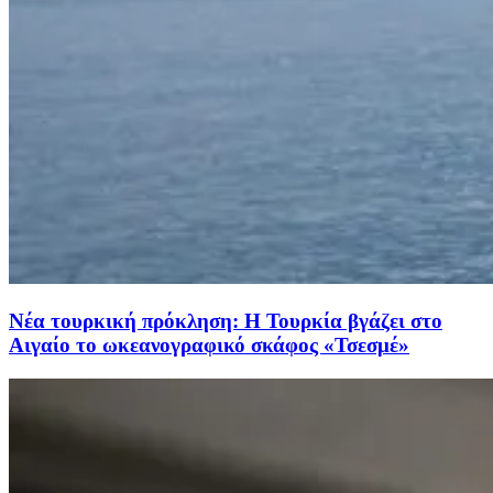
Νέα τουρκική πρόκληση: Η Τουρκία βγάζει στο
Αιγαίο το ωκεανογραφικό σκάφος «Τσεσμέ»