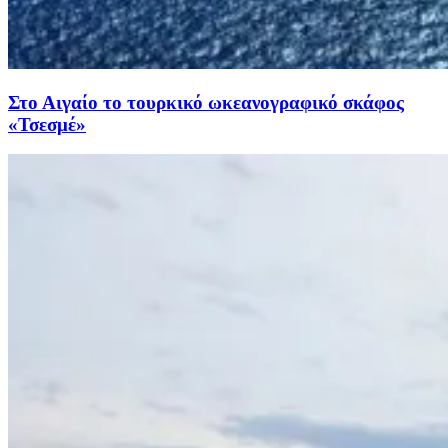
Στο Αιγαίο το τουρκικό ωκεανογραφικό σκάφος
«Τσεσμέ»