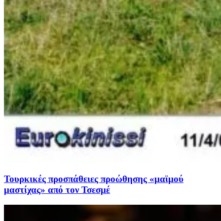
Τουρκικές προσπάθειες προώθησης «μαϊμού
μαστίχας» από τον Τσεσμέ