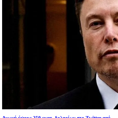
Αγωγή ύψους 250 εκατ. δολαρίων στο Twitter από