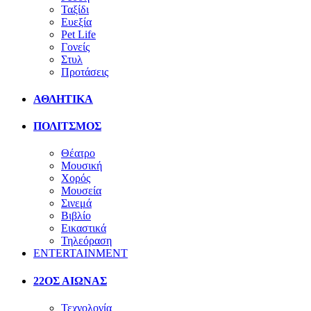
Ταξίδι
Ευεξία
Pet Life
Γονείς
Στυλ
Προτάσεις
ΑΘΛΗΤΙΚΑ
ΠΟΛΙΤΣΜΟΣ
Θέατρο
Μουσική
Χορός
Μουσεία
Σινεμά
Βιβλίο
Εικαστικά
Τηλεόραση
ENTERTAINMENT
22ΟΣ ΑΙΩΝΑΣ
Τεχνολογία