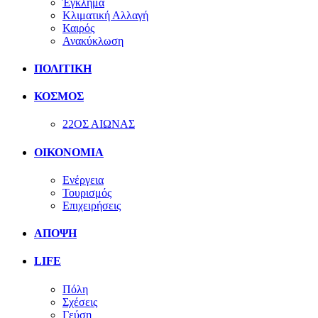
Έγκλημα
Κλιματική Αλλαγή
Καιρός
Ανακύκλωση
ΠΟΛΙΤΙΚΗ
ΚΟΣΜΟΣ
22ΟΣ ΑΙΩΝΑΣ
ΟΙΚΟΝΟΜΙΑ
Ενέργεια
Τουρισμός
Επιχειρήσεις
ΑΠΟΨΗ
LIFE
Πόλη
Σχέσεις
Γεύση