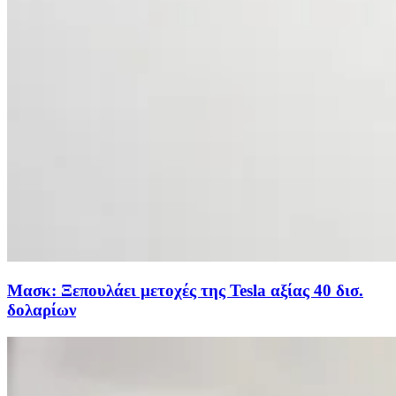
Μασκ: Ξεπουλάει μετοχές της Tesla αξίας 40 δισ.
δολαρίων