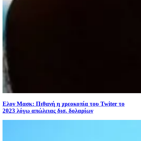
Ελον Μασκ: Πιθανή η χρεοκοπία του Twiter το
2023 λόγω απώλειας δισ. δολαρίων