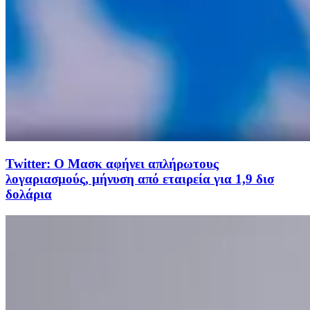
Twitter: Ο Μασκ αφήνει απλήρωτους
λογαριασμούς, μήνυση από εταιρεία για 1,9 δισ
δολάρια