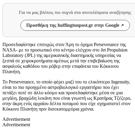
Για να μας βλέπεις πιο συχνά στα αποτελέσματα αναζήτησης
Προσθήκη της huffingtonpost.gr στην Google
Προσεδαφίστηκε επιτυχώς στον Άρη το όχημα Perseverance της
NASA- με το προσωπικό στο κέντρο ελέγχου στο Jet Propulsion
Laboratory (JPL) της αμερικανικής διαστημικής υπηρεσίας να
ξεσπά σε χειροκροτήματα αμέσως μετά την επιβεβαίωση της
ασφαλούς καθόδου του ρόβερ στην επιφάνεια του Κόκκινου
Πλανήτη.
Το Perseverance, το οποίο φέρει μαζί του το ελικόπτερο Ingenuity,
είναι το πιο προηγμένο αστροβιολογικό εργαστήριο που έχει
πετάξει ποτέ σε άλλο κόσμο και προσεδαφίστηκε μέσα σε μια
μεγάλη, βραχώδη λεκάνη που είναι γνωστή ως Κρατήρας Τζέζερο,
στην άκρη ενός αρχαίου δέλτα ποταμού που είχε σχηματιστεί στον
Κόκκινο Πλανήτη πριν δισεκατομμύρια χρόνια.
Advertisement
Advertisement