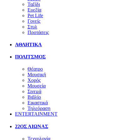
Ταξίδι
Ευεξία
Pet Life
Γονείς
Στυλ
Προτάσεις
ΑΘΛΗΤΙΚΑ
ΠΟΛΙΤΣΜΟΣ
Θέατρο
Μουσική
Χορός
Μουσεία
Σινεμά
Βιβλίο
Εικαστικά
Τηλεόραση
ENTERTAINMENT
22ΟΣ ΑΙΩΝΑΣ
Τεχνολογία