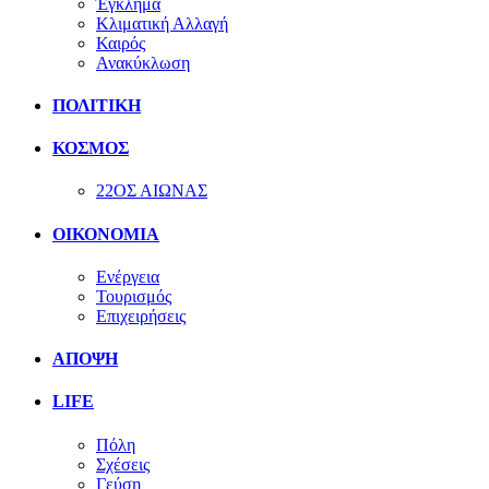
Έγκλημα
Κλιματική Αλλαγή
Καιρός
Ανακύκλωση
ΠΟΛΙΤΙΚΗ
ΚΟΣΜΟΣ
22ΟΣ ΑΙΩΝΑΣ
ΟΙΚΟΝΟΜΙΑ
Ενέργεια
Τουρισμός
Επιχειρήσεις
ΑΠΟΨΗ
LIFE
Πόλη
Σχέσεις
Γεύση