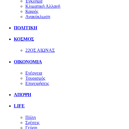
Έγκλημα
Κλιματική Αλλαγή
Καιρός
Ανακύκλωση
ΠΟΛΙΤΙΚΗ
ΚΟΣΜΟΣ
22ΟΣ ΑΙΩΝΑΣ
ΟΙΚΟΝΟΜΙΑ
Ενέργεια
Τουρισμός
Επιχειρήσεις
ΑΠΟΨΗ
LIFE
Πόλη
Σχέσεις
Γεύση