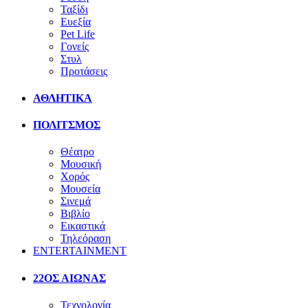
Ταξίδι
Ευεξία
Pet Life
Γονείς
Στυλ
Προτάσεις
ΑΘΛΗΤΙΚΑ
ΠΟΛΙΤΣΜΟΣ
Θέατρο
Μουσική
Χορός
Μουσεία
Σινεμά
Βιβλίο
Εικαστικά
Τηλεόραση
ENTERTAINMENT
22ΟΣ ΑΙΩΝΑΣ
Τεχνολογία