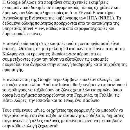
Η Google δήλωσε ότι προβαίνει στις σχετικές εκτιμήσεις
εκπομπών από δοκιμές σε διαφορετικούς τύπους οχημάτων και
δρόμων, αντλώντας πληροφορίες από το Εθνικό Εργαστήριο
Ανανεώσιμης Ενέργειας της κυβέρνησης των ΗΠΑ (NREL). Τα
δεδομένα οδικής ποιότητας προέρχονται από τα αυτοκίνητα της
υπηρεσίας Street View, καθώς και από αεροφωτογραφίες και
δορυφορικές εικόνες.
Η πιθανή επίδραση στις εκπομπές από τη λειτουργία αυτή είναι
ασαφής. Ωστόσο, σε μια μελέτη 20 ατόμων στο Πανεπιστήμιο της
Καλιφόρνια, οι ερευνητές διαπίστωσαν πέρυσι ότι οι
συμμετέχοντες είχαν την τάση να εξετάζουν τις εκπομπές
διοξειδίου του άνθρακα στην επιλογή διαδρομής κατά τη χρήση της
εφαρμογής.
Η ανακοίνωση της Google περιελάμβανε επιπλέον αλλαγές που
εστιάζουν στο κλίμα. Από τον Ιούνιο, θα ξεκινήσει να προειδοποιεί
τους οδηγούς να ταξιδεύουν σε ζώνες χαμηλών εκπομπών, όπου
ορισμένα οχήματα απαγορεύονται στη Γερμανία, τη Γαλλία, τις
Κάτω Χώρες, την Ισπανία και το Ηνωμένο Βασίλειο
Τους επόμενους μήνες, οι χρήστες της εφαρμογής θα μπορούν να
συγκρίνουν άμεσα ένα ταξίδι με αυτοκίνητο, ποδήλατο, δημόσιες
συγκοινωνίες ή άλλες επιλογές μετακίνησης αντί να μεταπηδούν
στην κάθε επιλογή ξεχωριστά.