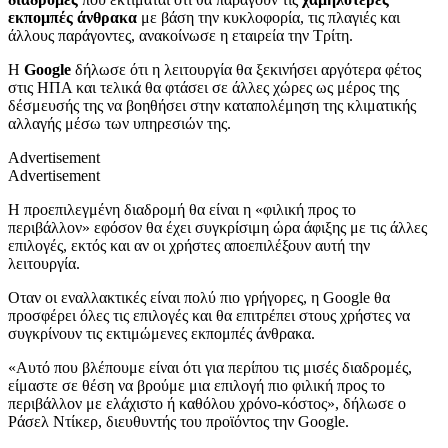
εκπομπές άνθρακα
με βάση την κυκλοφορία, τις πλαγιές και
άλλους παράγοντες, ανακοίνωσε η εταιρεία την Τρίτη.
Η
Google
δήλωσε ότι η λειτουργία θα ξεκινήσει αργότερα φέτος
στις ΗΠΑ και τελικά θα φτάσει σε άλλες χώρες ως μέρος της
δέσμευσής της να βοηθήσει στην καταπολέμηση της κλιματικής
αλλαγής μέσω των υπηρεσιών της.
Advertisement
Advertisement
H προεπιλεγμένη διαδρομή θα είναι η «φιλική προς το
περιβάλλον» εφόσον θα έχει συγκρίσιμη ώρα άφιξης με τις άλλες
επιλογές, εκτός και αν οι χρήστες αποεπιλέξουν αυτή την
λειτουργία.
Οταν οι εναλλακτικές είναι πολύ πιο γρήγορες, η Google θα
προσφέρει όλες τις επιλογές και θα επιτρέπει στους χρήστες να
συγκρίνουν τις εκτιμώμενες εκπομπές άνθρακα.
«Αυτό που βλέπουμε είναι ότι για περίπου τις μισές διαδρομές,
είμαστε σε θέση να βρούμε μια επιλογή πιο φιλική προς το
περιβάλλον με ελάχιστο ή καθόλου χρόνο-κόστος», δήλωσε ο
Ράσελ Ντίκερ, διευθυντής του προϊόντος την Google.