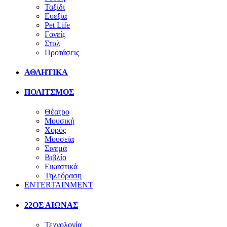
Ταξίδι
Ευεξία
Pet Life
Γονείς
Στυλ
Προτάσεις
ΑΘΛΗΤΙΚΑ
ΠΟΛΙΤΣΜΟΣ
Θέατρο
Μουσική
Χορός
Μουσεία
Σινεμά
Βιβλίο
Εικαστικά
Τηλεόραση
ENTERTAINMENT
22ΟΣ ΑΙΩΝΑΣ
Τεχνολογία