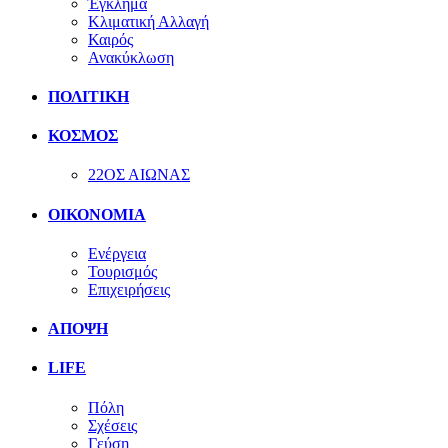
Έγκλημα
Κλιματική Αλλαγή
Καιρός
Ανακύκλωση
ΠΟΛΙΤΙΚΗ
ΚΟΣΜΟΣ
22ΟΣ ΑΙΩΝΑΣ
ΟΙΚΟΝΟΜΙΑ
Ενέργεια
Τουρισμός
Επιχειρήσεις
ΑΠΟΨΗ
LIFE
Πόλη
Σχέσεις
Γεύση