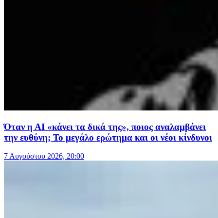
Όταν η ΑΙ «κάνει τα δικά της», ποιος αναλαμβάνει
την ευθύνη; Το μεγάλο ερώτημα και οι νέοι κίνδυνοι
7 Αυγούστου 2026, 20:00