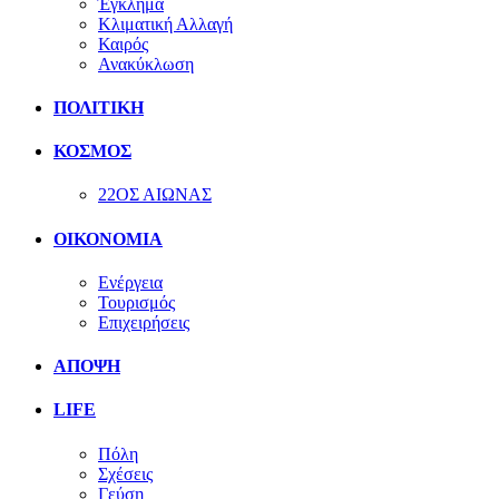
Έγκλημα
Κλιματική Αλλαγή
Καιρός
Ανακύκλωση
ΠΟΛΙΤΙΚΗ
ΚΟΣΜΟΣ
22ΟΣ ΑΙΩΝΑΣ
ΟΙΚΟΝΟΜΙΑ
Ενέργεια
Τουρισμός
Επιχειρήσεις
ΑΠΟΨΗ
LIFE
Πόλη
Σχέσεις
Γεύση