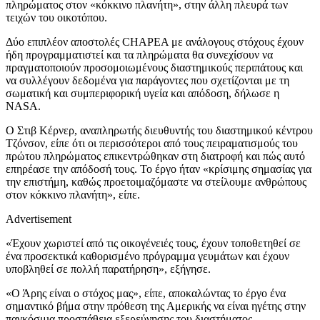
πληρώματος στον «κόκκινο πλανήτη», στην άλλη πλευρά των
τειχών του οικοτόπου.
Δύο επιπλέον αποστολές CHAPEA με ανάλογους στόχους έχουν
ήδη προγραμματιστεί και τα πληρώματα θα συνεχίσουν να
πραγματοποιούν προσομοιωμένους διαστημικούς περιπάτους και
να συλλέγουν δεδομένα για παράγοντες που σχετίζονται με τη
σωματική και συμπεριφορική υγεία και απόδοση, δήλωσε η
NASA.
Ο Στιβ Κέρνερ, αναπληρωτής διευθυντής του διαστημικού κέντρου
Τζόνσον, είπε ότι οι περισσότεροι από τους πειραματισμούς του
πρώτου πληρώματος επικεντρώθηκαν στη διατροφή και πώς αυτό
επηρέασε την απόδοσή τους. Το έργο ήταν «κρίσιμης σημασίας για
την επιστήμη, καθώς προετοιμαζόμαστε να στείλουμε ανθρώπους
στον κόκκινο πλανήτη», είπε.
Advertisement
«Έχουν χωριστεί από τις οικογένειές τους, έχουν τοποθετηθεί σε
ένα προσεκτικά καθορισμένο πρόγραμμα γευμάτων και έχουν
υποβληθεί σε πολλή παρατήρηση», εξήγησε.
«Ο Άρης είναι ο στόχος μας», είπε, αποκαλώντας το έργο ένα
σημαντικό βήμα στην πρόθεση της Αμερικής να είναι ηγέτης στην
παγκόσμια προσπάθεια εξερεύνησης του διαστήματος.