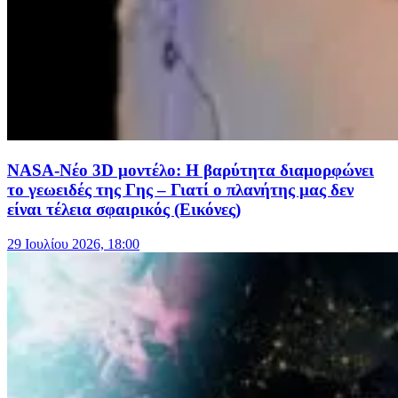
NASA-Νέο 3D μοντέλο: Η βαρύτητα διαμορφώνει
το γεωειδές της Γης – Γιατί ο πλανήτης μας δεν
είναι τέλεια σφαιρικός (Εικόνες)
29 Ιουλίου 2026, 18:00