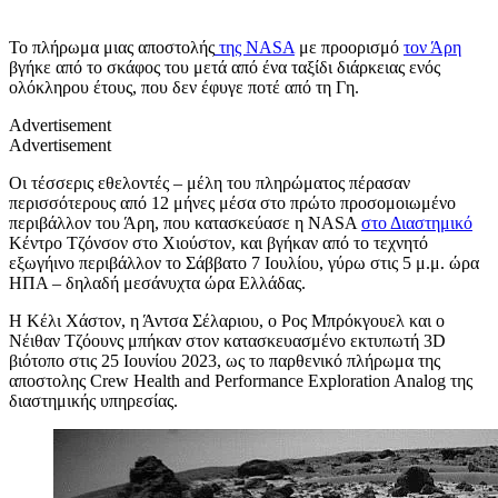
Το πλήρωμα μιας αποστολής
της NASA
με προορισμό
τον Άρη
βγήκε από το σκάφος του μετά από ένα ταξίδι διάρκειας ενός
ολόκληρου έτους, που δεν έφυγε ποτέ από τη Γη.
Advertisement
Advertisement
Οι τέσσερις εθελοντές – μέλη του πληρώματος πέρασαν
περισσότερους από 12 μήνες μέσα στο πρώτο προσομοιωμένο
περιβάλλον του Άρη, που κατασκεύασε η NASA
στο Διαστημικό
Κέντρο Τζόνσον στο Χιούστον, και βγήκαν από το τεχνητό
εξωγήινο περιβάλλον το Σάββατο 7 Ιουλίου, γύρω στις 5 μ.μ. ώρα
ΗΠΑ – δηλαδή μεσάνυχτα ώρα Ελλάδας.
Η Κέλι Χάστον, η Άντσα Σέλαριου, ο Ρος Μπρόκγουελ και ο
Νέιθαν Τζόουνς μπήκαν στον κατασκευασμένο εκτυπωτή 3D
βιότοπο στις 25 Ιουνίου 2023, ως το παρθενικό πλήρωμα της
αποστολης Crew Health and Performance Exploration Analog της
διαστημικής υπηρεσίας.