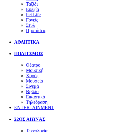
Ταξίδι
Ευεξία
Pet Life
Γονείς
Στυλ
Προτάσεις
ΑΘΛΗΤΙΚΑ
ΠΟΛΙΤΣΜΟΣ
Θέατρο
Μουσική
Χορός
Μουσεία
Σινεμά
Βιβλίο
Εικαστικά
Τηλεόραση
ENTERTAINMENT
22ΟΣ ΑΙΩΝΑΣ
Τεχνολογία