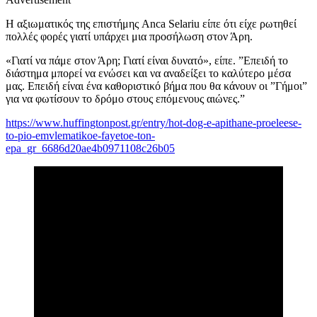
Η αξιωματικός της επιστήμης Anca Selariu είπε ότι είχε ρωτηθεί
πολλές φορές γιατί υπάρχει μια προσήλωση στον Άρη.
«Γιατί να πάμε στον Άρη; Γιατί είναι δυνατό», είπε. ”Επειδή το
διάστημα μπορεί να ενώσει και να αναδείξει το καλύτερο μέσα
μας. Επειδή είναι ένα καθοριστικό βήμα που θα κάνουν οι ”Γήμοι”
για να φωτίσουν το δρόμο στους επόμενους αιώνες.”
https://www.huffingtonpost.gr/entry/hot-dog-e-apithane-proeleese-
to-pio-emvlematikoe-fayetoe-ton-
epa_gr_6686d20ae4b0971108c26b05