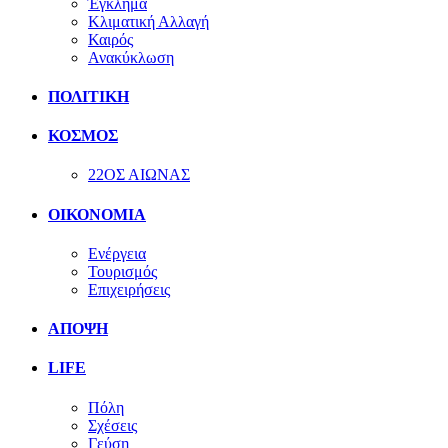
Έγκλημα
Κλιματική Αλλαγή
Καιρός
Ανακύκλωση
ΠΟΛΙΤΙΚΗ
ΚΟΣΜΟΣ
22ΟΣ ΑΙΩΝΑΣ
ΟΙΚΟΝΟΜΙΑ
Ενέργεια
Τουρισμός
Επιχειρήσεις
ΑΠΟΨΗ
LIFE
Πόλη
Σχέσεις
Γεύση