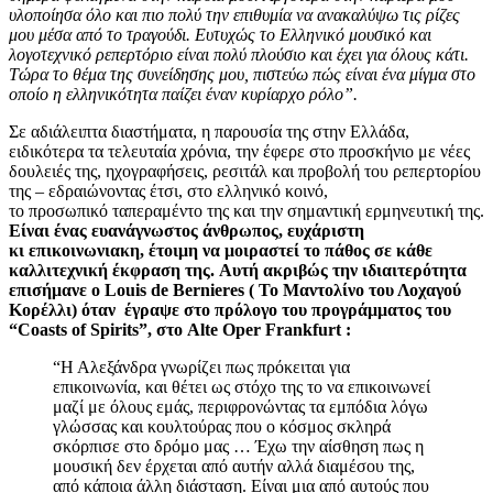
υλοποίησα όλο και πιο πολύ την επιθυμία να ανακαλύψω τις ρίζες
μου μέσα από το τραγούδι. Ευτυχώς το Ελληνικό μουσικό και
λογοτεχνικό ρεπερτόριο είναι πολύ πλούσιο και έχει για όλους κάτι.
Τώρα το θέμα της συνείδησης μου, πιστεύω πώς είναι ένα μίγμα στο
οποίο η ελληνικότητα παίζει έναν κυρίαρχο ρόλο”.
Σε αδιάλειπτα διαστήματα, η παρουσία της στην Ελλάδα,
ειδικότερα τα τελευταία χρόνια, την έφερε στο προσκήνιο με νέες
δουλειές της, ηχογραφήσεις,
ρεσιτάλ και προβολή του ρεπερτορίου
της
– εδραιώνοντας
έτσι, στο ελληνικό κοινό,
το
προσωπικό
ταπεραμέντο της
και την σημαντική
ερμηνευτική της.
Είναι ένας ευανάγνωστος άνθρωπος, ευχάριστη
κι
επικοινωνιακη, έτοιμη να μοιραστεί το πάθος
σε κάθε
καλλιτεχνική έκφραση της.
Αυτή ακριβώς την ιδιαιτερότητα
επισήμανε
ο
Louis de Bernieres
( Το Μαντολίνο του Λοχαγού
Κορέλλι) όταν
έγραψε στο πρόλογο του προγράμματος
του
“
Coasts of Spirits
”, στο
Alte Oper Frankfurt
:
“Η Αλεξάνδρα γνωρίζει πως πρόκειται για
επικοινωνία, και θέτει ως στόχο της το να επικοινωνεί
μαζί με όλους εμάς, περιφρονώντας τα εμπόδια λόγω
γλώσσας και κουλτούρας που ο κόσμος σκληρά
σκόρπισε στο δρόμο μας … Έχω την αίσθηση πως η
μουσική δεν έρχεται από αυτήν αλλά διαμέσου της,
από κάποια άλλη διάσταση. Είναι μια από αυτούς που