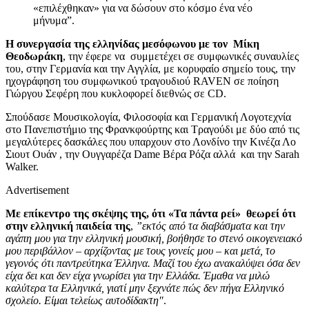
«επιλέχθηκαν» για να δώσουν στο κόσμο ένα νέο
μήνυμα”.
Η συνεργασία της
ελληνίδας μεσόφωνου με τον
Μίκη
Θεοδωράκη
, την έφερε να
συμμετέχει σε συμφωνικές συναυλίες
του, στην Γερμανία και την Αγγλία, με
κορυφαίο σημείο τους,
την
ηχογράφηση του συμφωνικού τραγουδιού
RAVEN
σε ποίηση
Γιώργ
o
υ Σεφέρη που κυκλοφορεί διεθνώς σε
CD
.
Σπούδασε Μουσικολογία, Φιλοσοφία και Γερμανική Λογοτεχνία
στο Πανεπιστήμιο της Φρανκφούρτης και Τραγούδι με δύο από τις
μεγαλύτερες δασκάλες που υπαρχουν στο Λονδίνο την Κινέζα Λο
Σιουτ Ουάν , την Ουγγαρέζα Dame Βέρα Ρόζα αλλά και την Sarah
Walker.
Advertisement
Με επίκεντρο της σκέψης της, ότι «Τα πάντα ρεί» θεωρεί ότι
στην ελληνική παιδεία της
,
”εκτός από τα διαβάσματα και την
αγάπη μου για την ελληνική μουσική, βοήθησε το στενό οικογενειακό
μου περιβάλλον – αρχίζοντας με τους γονείς μου – και μετά, το
γεγονός ότι παντρεύτηκα Έλληνα. Μαζί του έχω ανακαλύψει όσα δεν
είχα δει και δεν είχα γνωρίσει για την Ελλάδα. Έμαθα να μιλώ
καλύτερα τα Ελληνικά, γιατί μην ξεχνάτε πώς δεν πήγα Ελληνικό
σχολείο. Είμαι τελείως αυτοδίδακτη″
.