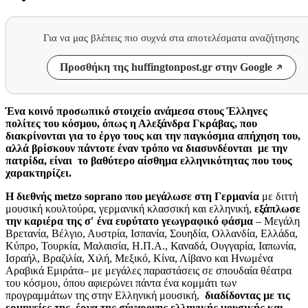
Για να μας βλέπεις πιο συχνά στα αποτελέσματα αναζήτησης
Προσθήκη της huffingtonpost.gr στην Google
Ένα
κοινό προσωπικό στοιχείο ανάμεσα στους Έλληνες
πολίτες του κόσμου, όπως η Αλεξάνδρα Γκράβας, που
διακρίνονται για το έργο τους και την
παγκόσμια απήχηση του,
αλλά βρίσκουν πάντοτε έναν τρόπο να
διασυνδέονται
με την
πατρίδα,
είναι
το βαθύτερο αίσθημα ελληνικότητας που τους
χαρακτηρίζει.
Η διεθνής
metzo soprano
που μεγάλωσε στη Γερμανία
με διττή
μουσική κουλτούρα, γερμανική κλασσική και ελληνική,
εξάπλωσε
την καριέρα της
σ′ ένα ευρύτατο γεωγραφικό φάσμα
–
M
εγάλη
Βρετανία, Βέλγιο, Αυστρία, Ισπανία, Σουηδία, Ολλανδία, Ελλάδα,
Κύπρο, Τουρκία, Μαλαισία, Η.Π.Α., Καναδά, Ουγγαρία, Ιαπωνία,
Ισραήλ, Βραζιλία, Χιλή, Μεξικό, Κίνα, Λίβανο και Ηνωμένα
Αραβικά Εμιράτα
–
με μεγάλες παραστάσεις
σε σπουδαία θέατρα
του κόσμου, όπου αφιερώνει πάντα ένα κομμάτι των
προγραμμάτων της στην Ελληνική μουσική,
διαδίδοντας με τις
ερμηνείες της, έργα της σύγχρονης ελληνικής μουσικής και