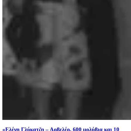
«Ελένη Γλύκατζη – Αρβελέρ, 600 μολύβια και 10