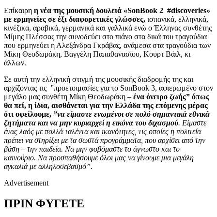
Επίκαιρη
η νέα της μουσική δουλειά «SonBook 2 #discoveries»
με ερμηνείες
σε έξι διαφορετικές γλώσσες,
ισπανικά, ελληνικά,
κινέζικα, αραβικά, γερμανικά και γαλλικά ενώ ο Έλληνας συνθέτης
Μίμης Πλέσσας την συνοδεύει στο πιάνο στα δικά του τραγούδια
που ερμηνεύει η Αλεξάνδρα Γκράβας, ανάμεσα στα τραγούδια των
Μίκη Θεοδωράκη, Βαγγέλη Παπαθανασίου, Κουρτ Βάιλ, κι
άλλων.
Σε αυτή την ελληνική στιγμή της μουσικής διαδρομής της και
αρχίζοντας
τις ”προετοιμασίες για το SonBook
3, αφιερωμένο στον
μεγάλο μας συνθέτη Μίκη Θεοδωράκη –
ένα όνειρο ζωής” όπως
θα πεί, η ίδια, αισθάνεται για την Ελλάδα της επόμενης μέρας
ότι οφείλουμε,
”να είμαστε ενωμένοι σε πολύ σημαντικά εθνικά
ζητήματα και να μην κυριαρχεί η εικόνα του διχασμού
. Είμαστε
ένας λαός με πολλά ταλέντα και ικανότητες, τις οποίες η πολιτεία
πρέπει να στηρίξει με τα σωστά προγράμματα, που αρχίσει από την
βάση – την παιδεία. Να μην φοβόμαστε το άγνωστο και το
καινούριο. Να προσπαθήσουμε όλοι μας να γίνουμε μια μεγάλη
αγκαλιά με αλληλοσεβασμό”.
Advertisement
ΠΡΙΝ ΦΥΓΕΤΕ