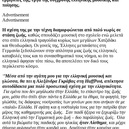
ποίησης.
Advertisement
Advertisement
Η σχέση της με την τέχνη
διαμορφώνεται από πολύ νωρίς
σε
στάση ζωής
, καθώς σπουδάζει μουσική στο σχολείο ενώ μελετά
στο σπίτι ελληνικά τραγούδια κυρίως των μεγάλων Χατζιδάκι
και
Θεοδωράκη. Οι γονείς της, Έλληνες μετανάστες στη
Γερμανία
ξεδιπλώνουν στην απλότητα μιας ζωής τις ελληνικές
καταβολές τους και
το συναισθηματικό τους νόημα,
κι ότι το
ελληνικό άφησαν τότε πίσω, θα αποτελέσει τον δικό τους
περίκλειστο κόσμο.
‘
’Μέσα από την αγάπη μου για την ελληνική μουσική και
γλώσσα, θα πει η Αλεξάνδρα Γκράβας στη HuffPost,
απέκτησα
αυτοδίδακτα μια πολύ προσωπική σχέση με την ελληνικότητα.
Για εμένα που δεν μεγάλωσα στην Ελλάδα, το επίκεντρο της ζωής
μου, μέσα στο σπίτι ήταν πάντα η Ελλάδα με τα έθιμα, τα φαγητά, την
γλώσσα, τις διάφορες νοοτροπίες των γονέων μου που ανήκαν σε με
«παλιά» Ελλάδα. Η αγάπη και η νοσταλγία τους για την πατρίδα ήταν
μέρος της καθημερινής μας ζωής. Σαν παιδί ήξερα να ξεχωρίζω την
Ελληνική από την Γερμανική μου ζωή – δυο παράλληλες ζωές. Όλα
αυτά τα βιώματα της παιδικής μου ηλικίας
ήταν Αίσθημα
, και μέχρι
σήμερα φυλαγμένα στην καρδιά μου. Αργότερα στην καριέρα μου