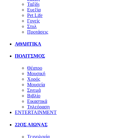
Ταξίδι
Ευεξία
Pet Life
Γονείς
Στυλ
Προτάσεις
ΑΘΛΗΤΙΚΑ
ΠΟΛΙΤΣΜΟΣ
Θέατρο
Μουσική
Χορός
Μουσεία
Σινεμά
Βιβλίο
Εικαστικά
Τηλεόραση
ENTERTAINMENT
22ΟΣ ΑΙΩΝΑΣ
Τεχνολογία