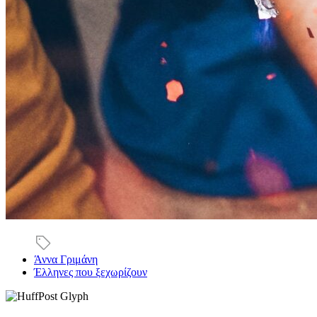
Άννα Γριμάνη
Έλληνες που ξεχωρίζουν