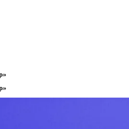
ρ»
ρ»