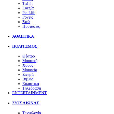
Ταξίδι
Ευεξία
Pet Life
Γονείς
Στυλ
Προτάσεις
ΑΘΛΗΤΙΚΑ
ΠΟΛΙΤΣΜΟΣ
Θέατρο
Μουσική
Χορός
Μουσεία
Σινεμά
Βιβλίο
Εικαστικά
Τηλεόραση
ENTERTAINMENT
22ΟΣ ΑΙΩΝΑΣ
Τεχνολογία