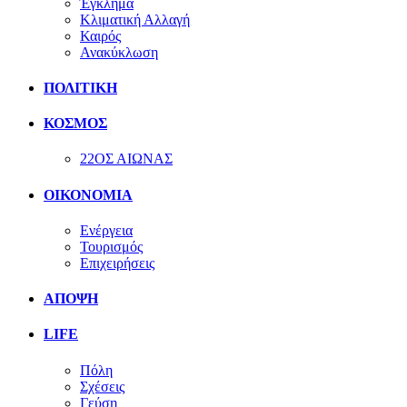
Έγκλημα
Κλιματική Αλλαγή
Καιρός
Ανακύκλωση
ΠΟΛΙΤΙΚΗ
ΚΟΣΜΟΣ
22ΟΣ ΑΙΩΝΑΣ
ΟΙΚΟΝΟΜΙΑ
Ενέργεια
Τουρισμός
Επιχειρήσεις
ΑΠΟΨΗ
LIFE
Πόλη
Σχέσεις
Γεύση