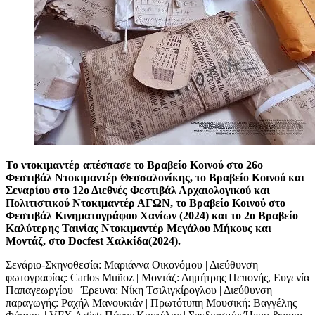
Το ντοκιμαντέρ απέσπασε το Βραβείο Κοινού στο 26o
Φεστιβάλ Ντοκιμαντέρ Θεσσαλονίκης, το Βραβείο Κοινού και
Σεναρίου στο 12ο Διεθνές Φεστιβάλ Αρχαιολογικού και
Πολιτιστικού Ντοκιμαντέρ ΑΓΩΝ, το Βραβείο Κοινού στο
Φεστιβάλ Κινηματογράφου Χανίων (2024) και το 2ο Βραβείο
Καλύτερης Ταινίας Ντοκιμαντέρ Μεγάλου Μήκους και
Μοντάζ, στο Docfest Χαλκίδα(2024).
Σενάριο-Σκηνοθεσία: Μαριάννα Οικονόμου | Διεύθυνση
φωτογραφίας: Carlos Muñoz | Μοντάζ: Δημήτρης Πεπονής, Ευγενία
Παπαγεωργίου | Έρευνα: Νίκη Τσιλιγκίρογλου | Διεύθυνση
παραγωγής: Ραχήλ Μανουκιάν | Πρωτότυπη Μουσική: Βαγγέλης