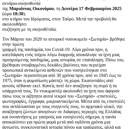
σενάριο-σκηνοθεσία
της
Μαριάννας Οικονόμου
, τη
Δευτέρα 17 Φεβρουαρίου 2025
(ώρα
18:30
),
στο κτήριο του Ιδρύματος, στον Ταύρο. Μετά την προβολή θα
ακολουθήσει
συζήτηση με τη σκηνοθέτιδα.
Τον Μάρτιο του 2020 το ιστορικό νοσοκομείο «Σωτηρία» βρέθηκε
στην πρώτη
γραμμή της πανδημίας του Covid-19. Λίγα χρόνια πριν, η
κατεδάφιση ενός τοίχου λόγω διαρροής αποκάλυψε τα ίχνη μιας
προηγούμενης πανδημίας, μιας ιστορίας σε επανάληψη. Πίσω του,
βρέθηκαν στοιβαγμένες δεκάδες βαλίτσες που περιείχαν
προσωπικά αντικείμενα ασθενών που νοσηλεύτηκαν στο
«Σωτηρία» περισσότερα από 30 χρόνια πριν, από το 1945 έως το
1975, όταν η φυματίωση μάστιζε τη χώρα. Εκατοντάδες από
αυτούς πέθαναν εκεί. Κανείς ποτέ δεν αναζήτησε τη σορό ή τα
υπάρχοντά τους. Το ντοκιμαντέρ ακολουθεί τα ίχνη που άφησαν
πίσω τους οι αζήτητοι αυτοί νεκροί του «Σωτηρία» -επιστολές,
φωτογραφίες, έγγραφα, μικροαντικείμενα. Μέσα από τις επιστολές
που αντάλλασσαν με τους συγγενείς τους, το αρχειακό υλικό, την
αναζήτηση ζώντων απογόνων σε διάφορες περιοχές της Ελλάδας
και συναντήσεις με γιατρούς και νοσηλευτές σήμερα, η ταινία
αποκαλύπτει για πρώτη φορά μετά από ογδόντα χρόνια μια
άγνωστη, συγκλονιστική ιστορία πόνου και τραύματος, αλλά και