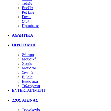
Ταξίδι
Ευεξία
Pet Life
Γονείς
Στυλ
Προτάσεις
ΑΘΛΗΤΙΚΑ
ΠΟΛΙΤΣΜΟΣ
Θέατρο
Μουσική
Χορός
Μουσεία
Σινεμά
Βιβλίο
Εικαστικά
Τηλεόραση
ENTERTAINMENT
22ΟΣ ΑΙΩΝΑΣ
Τεχνολογία