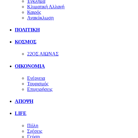
Έγκλημα
Κλιματική Αλλαγή
Καιρός
Ανακύκλωση
ΠΟΛΙΤΙΚΗ
ΚΟΣΜΟΣ
22ΟΣ ΑΙΩΝΑΣ
ΟΙΚΟΝΟΜΙΑ
Ενέργεια
Τουρισμός
Επιχειρήσεις
ΑΠΟΨΗ
LIFE
Πόλη
Σχέσεις
Γεύση