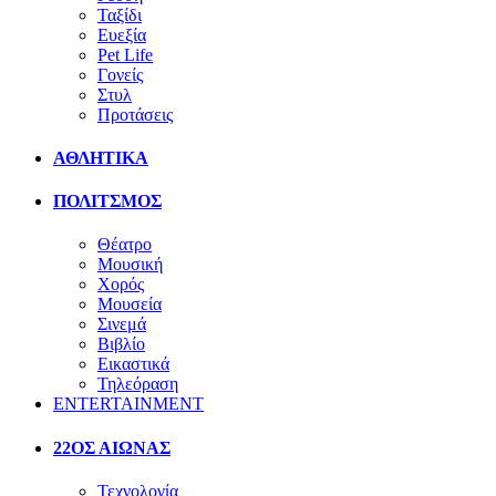
Ταξίδι
Ευεξία
Pet Life
Γονείς
Στυλ
Προτάσεις
ΑΘΛΗΤΙΚΑ
ΠΟΛΙΤΣΜΟΣ
Θέατρο
Μουσική
Χορός
Μουσεία
Σινεμά
Βιβλίο
Εικαστικά
Τηλεόραση
ENTERTAINMENT
22ΟΣ ΑΙΩΝΑΣ
Τεχνολογία