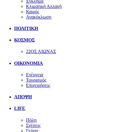
Έγκλημα
Κλιματική Αλλαγή
Καιρός
Ανακύκλωση
ΠΟΛΙΤΙΚΗ
ΚΟΣΜΟΣ
22ΟΣ ΑΙΩΝΑΣ
ΟΙΚΟΝΟΜΙΑ
Ενέργεια
Τουρισμός
Επιχειρήσεις
ΑΠΟΨΗ
LIFE
Πόλη
Σχέσεις
Γεύση