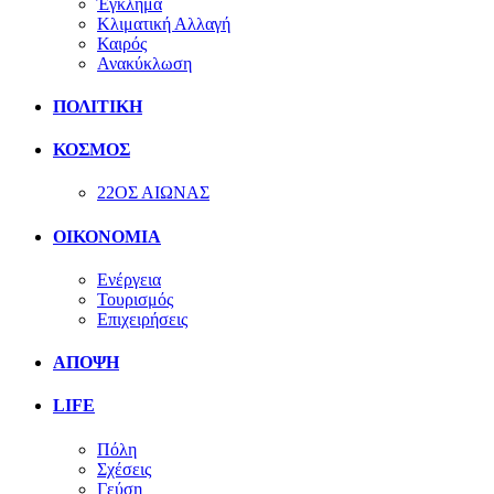
Έγκλημα
Κλιματική Αλλαγή
Καιρός
Ανακύκλωση
ΠΟΛΙΤΙΚΗ
ΚΟΣΜΟΣ
22ΟΣ ΑΙΩΝΑΣ
ΟΙΚΟΝΟΜΙΑ
Ενέργεια
Τουρισμός
Επιχειρήσεις
ΑΠΟΨΗ
LIFE
Πόλη
Σχέσεις
Γεύση