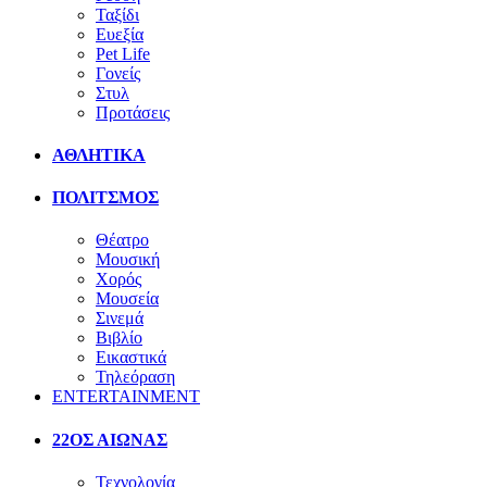
Ταξίδι
Ευεξία
Pet Life
Γονείς
Στυλ
Προτάσεις
ΑΘΛΗΤΙΚΑ
ΠΟΛΙΤΣΜΟΣ
Θέατρο
Μουσική
Χορός
Μουσεία
Σινεμά
Βιβλίο
Εικαστικά
Τηλεόραση
ENTERTAINMENT
22ΟΣ ΑΙΩΝΑΣ
Τεχνολογία