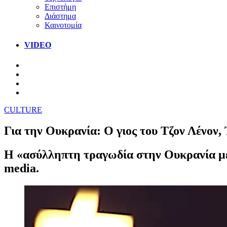
Επιστήμη
Διάστημα
Καινοτομία
VIDEO
CULTURE
Για την Ουκρανία: Ο γιος του Τζον Λένον,
Η «ασύλληπτη τραγωδία στην Ουκρανία με 
media.