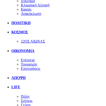
Έγκλημα
Κλιματική Αλλαγή
Καιρός
Ανακύκλωση
ΠΟΛΙΤΙΚΗ
ΚΟΣΜΟΣ
22ΟΣ ΑΙΩΝΑΣ
ΟΙΚΟΝΟΜΙΑ
Ενέργεια
Τουρισμός
Επιχειρήσεις
ΑΠΟΨΗ
LIFE
Πόλη
Σχέσεις
Γεύση