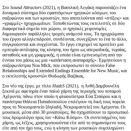
Στο
Sound Attractors
(2021), η Βασιλική Λεγάκη παρουσιάζει ένα
δυναμικό σύστημα δύο εφαπτόμενων ηχητικών κόσμων, του
σαξοφώνου και των κρουστών, που αποτελούνται από «στίξεις» και
«γραμμές» ηχοχρωμάτων. Τοποθετώντας τους εκτελεστές σε δύο
διαφορετικά σημεία του χώρου, οι ηχητικές χειρονομίες
δημιουργούν παράλληλες τροχιές ανάμεσά τους. Τα ηχοχρώματα
του έργου αλληλεπιδρούν, συνδέονται, συνεχίζουν το ένα το άλλο,
συγκρούονται και συγχέονται. Το έργο επιχειρεί να προτείνει μια
εμπειρία αντίληψης της κίνησης του ήχου ως απεριοδικής, τυχαίας,
ασταθούς και μη γραμμικής, η οποία είναι εμπνευσμένη από την
έννοια του χάους ως μια «κατάσταση αναταραχής». Ερμηνεύουν η
σαξοφωνίστρια Noa Mick, που εκπροσωπεί το σύνολο False
Relationships and Extended Endings Ensemble for New Music, και
ο εκτελεστής κρουστών Θοδωρής Βαζάκας.
Στο νέο της έργο, με τίτλο
ΗαdεS
(2021), η Ανθή Δαμβουνέλη
ξεκινά με αφετηρία έναν παλιό χάρτη της περιοχής του ποταμού
Αχέροντα, πάνω στον οποίο η φλαουτίστρια Εύα Σταύρου και η
πιανίστρια Θάλεια Παπαδοπούλου επιλέγουν τη δική τους πορεία
προς το Νεκυομαντείο [δηλαδή, Νεκρομαντείο] του Αχέροντα. Οι
μουσικοί, μέσα από 30 μινιατούρες, θα σχηματίσουν το προσωπικό
τους δρομολόγιο προς τον «Κάτω Κόσμο». Οι συντεταγμένες του
χάρτη, ως λέξεις, χρησιμοποιούνται είτε από το σημαινόμενο τους
είτε από τον ήχο τους, ενώ η κίνηση των μουσικών συμπληρώνει