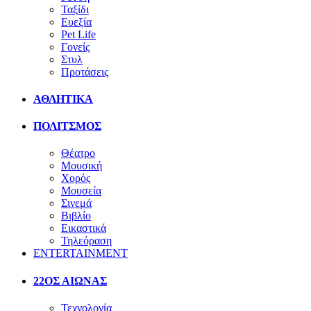
Ταξίδι
Ευεξία
Pet Life
Γονείς
Στυλ
Προτάσεις
ΑΘΛΗΤΙΚΑ
ΠΟΛΙΤΣΜΟΣ
Θέατρο
Μουσική
Χορός
Μουσεία
Σινεμά
Βιβλίο
Εικαστικά
Τηλεόραση
ENTERTAINMENT
22ΟΣ ΑΙΩΝΑΣ
Τεχνολογία