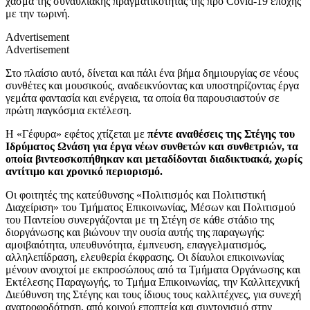
χάσμα της συναυλιακής πραγματικότητας της προ Covid-19 εποχής
με την τωρινή.
Advertisement
Advertisement
Στο πλαίσιο αυτό, δίνεται και πάλι ένα βήμα δημιουργίας σε νέους
συνθέτες και μουσικούς, αναδεικνύοντας και υποστηρίζοντας έργα
γεμάτα φαντασία και ενέργεια, τα οποία θα παρουσιαστούν σε
πρώτη παγκόσμια εκτέλεση.
Η «Γέφυρα» εφέτος χτίζεται με
πέντε αναθέσεις της Στέγης του
Ιδρύματος Ωνάση για έργα νέων συνθετών και συνθετριών, τα
οποία βιντεοσκοπήθηκαν και μεταδίδονται διαδικτυακά, χωρίς
αντίτιμο και χρονικό περιορισμό.
Οι φοιτητές της κατεύθυνσης «Πολιτισμός και Πολιτιστική
Διαχείριση» του Τμήματος Επικοινωνίας, Μέσων και Πολιτισμού
του Παντείου συνεργάζονται με τη Στέγη σε κάθε στάδιο της
διοργάνωσης και βιώνουν την ουσία αυτής της παραγωγής:
αμοιβαιότητα, υπευθυνότητα, έμπνευση, επαγγελματισμός,
αλληλεπίδραση, ελευθερία έκφρασης. Οι δίαυλοι επικοινωνίας
μένουν ανοιχτοί με εκπροσώπους από τα Τμήματα Οργάνωσης και
Εκτέλεσης Παραγωγής, το Τμήμα Επικοινωνίας, την Καλλιτεχνική
Διεύθυνση της Στέγης και τους ίδιους τους καλλιτέχνες, για συνεχή
ανατροφοδότηση, από κοινού εποπτεία και συντονισμό στην