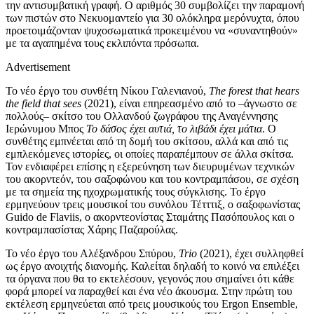
την αντισυμβατική γραφή. Ο αριθμός 30 συμβολίζει την παραμονή
των πιστών στο Νεκυομαντείο για 30 ολόκληρα μερόνυχτα, όπου
προετοιμάζονταν ψυχοσωματικά προκειμένου να «συναντηθούν»
με τα αγαπημένα τους εκλιπόντα πρόσωπα.
Advertisement
Το νέο έργο του συνθέτη Νίκου Γαλενιανού,
The forest that hears
the field that sees
(2021), είναι επηρεασμένο από το –άγνωστο σε
πολλούς– σκίτσο του Ολλανδού ζωγράφου της Αναγέννησης
Ιερώνυμου Μπος
Το δάσος έχει αυτιά, το λιβάδι έχει μάτια
. Ο
συνθέτης εμπνέεται από τη δομή του σκίτσου, αλλά και από τις
εμπλεκόμενες ιστορίες, οι οποίες παραπέμπουν σε άλλα σκίτσα.
Τον ενδιαφέρει επίσης η εξερεύνηση των διευρυμένων τεχνικών
του ακορντεόν, του σαξοφώνου και του κοντραμπάσου, σε σχέση
με τα σημεία της ηχοχρωματικής τους σύγκλισης. Το έργο
ερμηνεύουν τρεις μουσικοί του συνόλου Τέτττιξ, ο σαξοφωνίστας
Guido de Flaviis, ο ακορντεονίστας Σταμάτης Πασόπουλος και ο
κοντραμπασίστας Χάρης Παζαρούλας.
Το νέο έργο του Αλέξανδρου Σπύρου,
Trio
(2021), έχει συλληφθεί
ως έργο ανοιχτής διανομής. Καλείται δηλαδή το κοινό να επιλέξει
τα όργανα που θα το εκτελέσουν, γεγονός που σημαίνει ότι κάθε
φορά μπορεί να παραχθεί και ένα νέο άκουσμα. Στην πρώτη του
εκτέλεση ερμηνεύεται από τρεις μουσικούς του Ergon Ensemble,