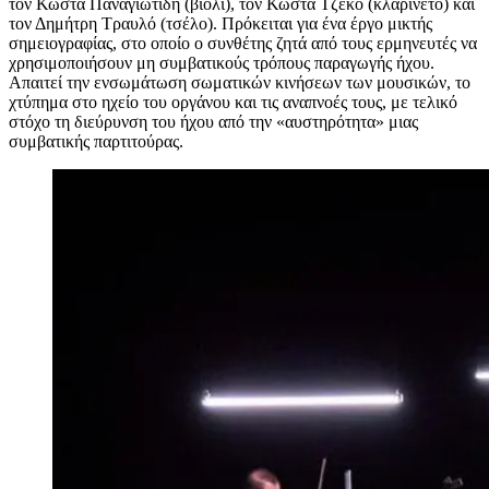
τον Κώστα Παναγιωτίδη (βιολί), τον Κώστα Τζέκο (κλαρινέτο) και
τον Δημήτρη Τραυλό (τσέλο). Πρόκειται για ένα έργο μικτής
σημειογραφίας, στο οποίο ο συνθέτης ζητά από τους ερμηνευτές να
χρησιμοποιήσουν μη συμβατικούς τρόπους παραγωγής ήχου.
Απαιτεί την ενσωμάτωση σωματικών κινήσεων των μουσικών, το
χτύπημα στο ηχείο του οργάνου και τις αναπνοές τους, με τελικό
στόχο τη διεύρυνση του ήχου από την «αυστηρότητα» μιας
συμβατικής παρτιτούρας.