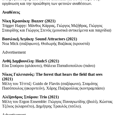
οργάνωση και την προώθηση των φετινών αναθέσεων.
Αναθέσεις
Νίκη Κρασάκη: Buzzer (2021)
Trigger Happy: Μάνθος Κάρρας, Γιώργος Μιζήθρας, Γιώργος
Σταυρίδης και Γιώργος Στενός (μουσικά αντικείμενα και παιχνίδια)
Βασιλική Λεγάκη: Sound Attractors (2021)
Noa Mick (σαξόφωνο), Θοδωρής Βαζάκας (κρουστά)
Advertisement
Ανθή Δαμβουνέλη: ΗαdεS (2021)
Εύα Σταύρου (φλάουτο), Θάλεια Παπαδοπούλου (πιάνο)
Νίκος Γαλενιανός: The forest that hears the field that sees
(2021)
Μέλη του Τέτττιξ: Guido de Flaviis (σαξόφωνο), Σταμάτης
Πασόπουλος (ακορντεόν), Χάρης Παζαρούλας (κοντραμπάσο)
Αλέξανδρος Σπύρου: Trio (2021)
Μέλη του Ergon Ensemble: Γιώργος Παναγιωτίδης (βιολί), Κώστας
Τζέκος (κλαρινέτο), Δημήτρης Τραυλός (τσέλο).
Advertisement