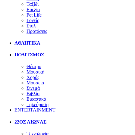
Ταξίδι
Ευεξία
Pet Life
Γονείς
Στυλ
Προτάσεις
ΑΘΛΗΤΙΚΑ
ΠΟΛΙΤΣΜΟΣ
Θέατρο
Μουσική
Χορός
Μουσεία
Σινεμά
Βιβλίο
Εικαστικά
Τηλεόραση
ENTERTAINMENT
22ΟΣ ΑΙΩΝΑΣ
Τεχνολογία