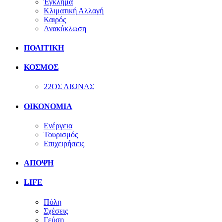
Έγκλημα
Κλιματική Αλλαγή
Καιρός
Ανακύκλωση
ΠΟΛΙΤΙΚΗ
ΚΟΣΜΟΣ
22ΟΣ ΑΙΩΝΑΣ
ΟΙΚΟΝΟΜΙΑ
Ενέργεια
Τουρισμός
Επιχειρήσεις
ΑΠΟΨΗ
LIFE
Πόλη
Σχέσεις
Γεύση