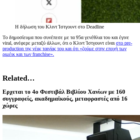
Η δήλωση του Κλιντ Ίστγουντ στο Deadline
Το δημοσίευμα που συνέπεσε με τα 95α γενέθλια του και έγινε
viral, ανέφερε μεταξύ άλλων, ότι ο Κλιντ Ίστγουντ είναι
στο pre-
production της νέας ταινίας του και ότι «ζούμε στην εποχή των
ριμέικ και των franchise».
Related…
Ερχεται το 4ο Φεστιβάλ Βιβλίου Χανίων με 160
συγγραφείς, ακαδημαϊκούς, μεταφραστές από 16
χώρες