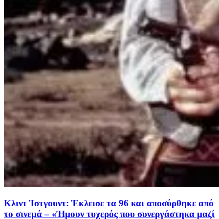
Κλιντ Ίστγουντ: Έκλεισε τα 96 και αποσύρθηκε από
το σινεμά – «Ήμουν τυχερός που συνεργάστηκα μαζί