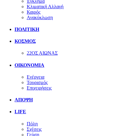
Έγκλημα
Κλιματική Αλλαγή
Καιρός
Ανακύκλωση
ΠΟΛΙΤΙΚΗ
ΚΟΣΜΟΣ
22ΟΣ ΑΙΩΝΑΣ
ΟΙΚΟΝΟΜΙΑ
Ενέργεια
Τουρισμός
Επιχειρήσεις
ΑΠΟΨΗ
LIFE
Πόλη
Σχέσεις
Γεύση