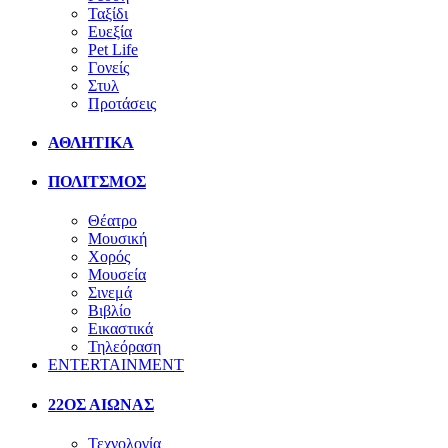
Ταξίδι
Ευεξία
Pet Life
Γονείς
Στυλ
Προτάσεις
ΑΘΛΗΤΙΚΑ
ΠΟΛΙΤΣΜΟΣ
Θέατρο
Μουσική
Χορός
Μουσεία
Σινεμά
Βιβλίο
Εικαστικά
Τηλεόραση
ENTERTAINMENT
22ΟΣ ΑΙΩΝΑΣ
Τεχνολογία