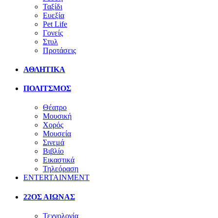
Ταξίδι
Ευεξία
Pet Life
Γονείς
Στυλ
Προτάσεις
ΑΘΛΗΤΙΚΑ
ΠΟΛΙΤΣΜΟΣ
Θέατρο
Μουσική
Χορός
Μουσεία
Σινεμά
Βιβλίο
Εικαστικά
Τηλεόραση
ENTERTAINMENT
22ΟΣ ΑΙΩΝΑΣ
Τεχνολογία