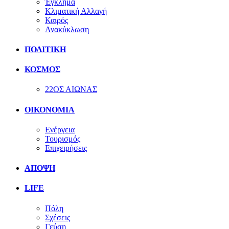
Έγκλημα
Κλιματική Αλλαγή
Καιρός
Ανακύκλωση
ΠΟΛΙΤΙΚΗ
ΚΟΣΜΟΣ
22ΟΣ ΑΙΩΝΑΣ
ΟΙΚΟΝΟΜΙΑ
Ενέργεια
Τουρισμός
Επιχειρήσεις
ΑΠΟΨΗ
LIFE
Πόλη
Σχέσεις
Γεύση