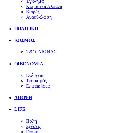
Έγκλημα
Κλιματική Αλλαγή
Καιρός
Ανακύκλωση
ΠΟΛΙΤΙΚΗ
ΚΟΣΜΟΣ
22ΟΣ ΑΙΩΝΑΣ
ΟΙΚΟΝΟΜΙΑ
Ενέργεια
Τουρισμός
Επιχειρήσεις
ΑΠΟΨΗ
LIFE
Πόλη
Σχέσεις
Γεύση