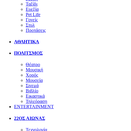
Ταξίδι
Ευεξία
Pet Life
Γονείς
Στυλ
Προτάσεις
ΑΘΛΗΤΙΚΑ
ΠΟΛΙΤΣΜΟΣ
Θέατρο
Μουσική
Χορός
Μουσεία
Σινεμά
Βιβλίο
Εικαστικά
Τηλεόραση
ENTERTAINMENT
22ΟΣ ΑΙΩΝΑΣ
Τεχνολογία