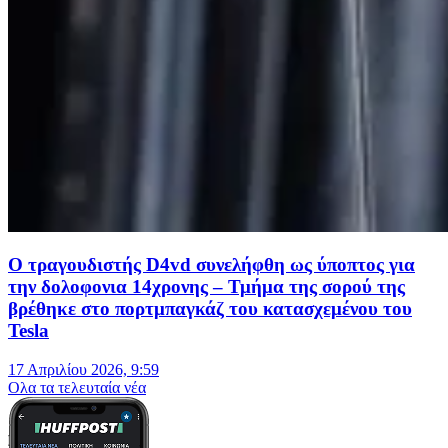
Ο τραγουδιστής D4vd συνελήφθη ως ύποπτος για
την δολοφονια 14χρονης – Τμήμα της σορού της
βρέθηκε στο πορτμπαγκάζ του κατασχεμένου του
Tesla
17 Απριλίου 2026, 9:59
Oλα τα τελευταία νέα