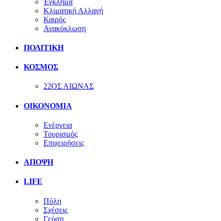
Έγκλημα
Κλιματική Αλλαγή
Καιρός
Ανακύκλωση
ΠΟΛΙΤΙΚΗ
ΚΟΣΜΟΣ
22ΟΣ ΑΙΩΝΑΣ
ΟΙΚΟΝΟΜΙΑ
Ενέργεια
Τουρισμός
Επιχειρήσεις
ΑΠΟΨΗ
LIFE
Πόλη
Σχέσεις
Γεύση