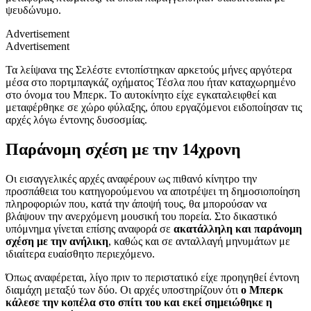
ψευδώνυμο.
Advertisement
Advertisement
Τα λείψανα της Σελέστε εντοπίστηκαν αρκετούς μήνες αργότερα
μέσα στο πορτμπαγκάζ οχήματος Τέσλα που ήταν καταχωρημένο
στο όνομα του Μπερκ. Το αυτοκίνητο είχε εγκαταλειφθεί και
μεταφέρθηκε σε χώρο φύλαξης, όπου εργαζόμενοι ειδοποίησαν τις
αρχές λόγω έντονης δυσοσμίας.
Παράνομη σχέση με την 14χρονη
Οι εισαγγελικές αρχές αναφέρουν ως πιθανό κίνητρο την
προσπάθεια του κατηγορούμενου να αποτρέψει τη δημοσιοποίηση
πληροφοριών που, κατά την άποψή τους, θα μπορούσαν να
βλάψουν την ανερχόμενη μουσική του πορεία. Στο δικαστικό
υπόμνημα γίνεται επίσης αναφορά σε
ακατάλληλη και παράνομη
σχέση με την ανήλικη
, καθώς και σε ανταλλαγή μηνυμάτων με
ιδιαίτερα ευαίσθητο περιεχόμενο.
Όπως αναφέρεται, λίγο πριν το περιστατικό είχε προηγηθεί έντονη
διαμάχη μεταξύ των δύο. Οι αρχές υποστηρίζουν ότι
ο Μπερκ
κάλεσε την κοπέλα στο σπίτι του και εκεί σημειώθηκε η