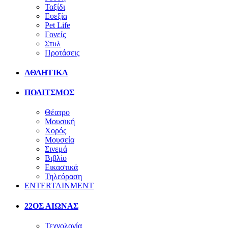
Ταξίδι
Ευεξία
Pet Life
Γονείς
Στυλ
Προτάσεις
ΑΘΛΗΤΙΚΑ
ΠΟΛΙΤΣΜΟΣ
Θέατρο
Μουσική
Χορός
Μουσεία
Σινεμά
Βιβλίο
Εικαστικά
Τηλεόραση
ENTERTAINMENT
22ΟΣ ΑΙΩΝΑΣ
Τεχνολογία