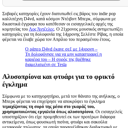
Σοβαρές κατηγορίες έχουν διατυπωθεί εις βάρος του indie pop
καλλιτέχνη D4vd, κατά κόσμον Ντέιβιντ Μπερκ, σύμφωνα με
δικαστικά έγγραφα που κατέθεσαν οι εισαγγελικές αρχές της
κομητείας του
Λος Άντζελες
. Ο 21χρονος μουσικός αντιμετωπίζει
κατηγορίες για τη δολοφονία της 14χρονης Σελέστε Ρίβας, η οποία
φέρεται να έλαβε χώρα τον Απρίλιο του περασμένου έτους.
Ο ράπερ D4vd έκανε σεξ με 14χρονη –
Τη δολοφόνησε για να μην καταστραφεί η
καριέρα του – Η σορός της βρέθηκε
διαμελισμένη σε Tesla
Αλυσοπρίονα και φτυάρι για το φρικτό
έγκλημα
Σύμφωνα με το κατηγορητήριο, μετά τον θάνατο της ανήλικης, ο
Μπερκ φέρεται να επιχείρησε να αποκρύψει το έγκλημα
τεμαχίζοντας τη σορό της μέσα στο γκαράζ του,
χρησιμοποιώντας εργαλεία όπως αλυσοπρίονα
. Οι εισαγγελείς
υποστηρίζουν ότι είχε προμηθευτεί εκ των προτέρων διάφορα
αντικείμενα, όπως φουσκωτή πισίνα, φτυάρι και σακούλα
μεταφοράς πτώματος, τα οποία παραγγέλθηκαν διαδικτυακά με