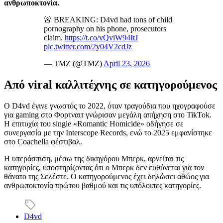
ανθρωποκτονία.
🚨 BREAKING: D4vd had tons of child
pornography on his phone, prosecutors
claim.
https://t.co/vQviW94ItJ
pic.twitter.com/2y04V2cdJz
— TMZ (@TMZ)
April 23, 2026
Από viral καλλιτέχνης σε κατηγορούμενος
Ο D4vd έγινε γνωστός το 2022, όταν τραγούδια που ηχογραφούσε
για gaming στο Φορτναιτ γνώρισαν μεγάλη απήχηση στο TikTok.
Η επιτυχία του single «Romantic Homicide» οδήγησε σε
συνεργασία με την Interscope Records, ενώ το 2025 εμφανίστηκε
στο Coachella φέστιβαλ.
Η υπεράσπιση, μέσω της δικηγόρου Μπερκ, αρνείται τις
κατηγορίες, υποστηρίζοντας ότι ο Μπερκ δεν ευθύνεται για τον
θάνατο της Σελέστε. Ο κατηγορούμενος έχει δηλώσει αθώος για
ανθρωποκτονία πρώτου βαθμού και τις υπόλοιπες κατηγορίες.
D4vd