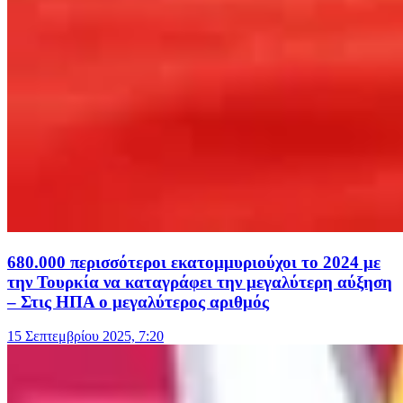
680.000 περισσότεροι εκατομμυριούχοι το 2024 με
την Τουρκία να καταγράφει την μεγαλύτερη αύξηση
– Στις ΗΠΑ ο μεγαλύτερος αριθμός
15 Σεπτεμβρίου 2025, 7:20