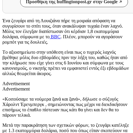
Προσθήκη της huffingtonpost.gr στην Google
Ένα ζευγάρι από τη Λουιζιάνα πήρε τη μοιραία απόφαση να
συγυρίσουν το σπίτι τους, όταν ανακάλυψαν τυχαία έναν λαχνό.
Μόλις τον έλεγξαν διαπίστωσαν ότι κέρδιαν 1,8 εκατομμύρια
δολάρια, σύμφωνα με το
BBC
. Πλέον, μπορούν να αγοράσουν
ρομπότ για τις δουλειές.
Tο αξιοσημείωτο στην υπόθεση είναι πως ο τυχερός λαχνός
βρέθηκε μόλις δυο εβδομάδες πριν την λήξη του, καθώς ήταν από
την κλήρωσε που είχε γίνει στις 6 Ιουνίου και σύμφωνα με τους
κανονισμούς, ο νικητής πρέπει να εμφανιστεί εντός έξι εβδομάδων
αλλιώς θεωρείται άκυρος.
Advertisement
Advertisement
«Κοιτούσαμε τα νούμερα ξανά και ξανά», δήλωσε ο σύζυγός
Χάρολντ Έρενμπεργκ , σημειώνοντας πως μέχρι να διεκδικήσουν
επισήμως το έπαθλο πίστευαν πως κάτι θα γίνει και δεν θα το
πάρουν τελικά.
Μετά την παρακράτηση των σχετικών φόρων, το ζευγάρι κατέληξε
με 1.3 εκατομμύρια δολάρια, ποσό που όπως είπαν σκοπεύουν να