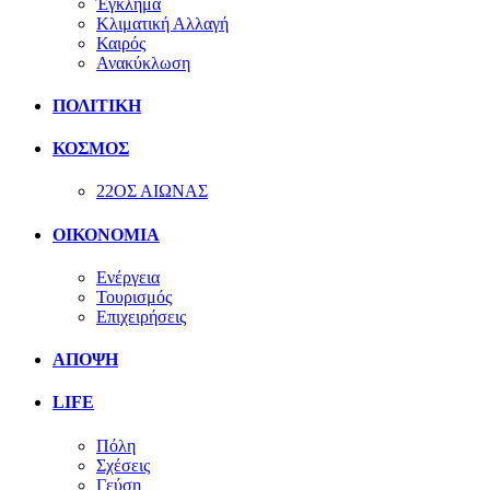
Έγκλημα
Κλιματική Αλλαγή
Καιρός
Ανακύκλωση
ΠΟΛΙΤΙΚΗ
ΚΟΣΜΟΣ
22ΟΣ ΑΙΩΝΑΣ
ΟΙΚΟΝΟΜΙΑ
Ενέργεια
Τουρισμός
Επιχειρήσεις
ΑΠΟΨΗ
LIFE
Πόλη
Σχέσεις
Γεύση