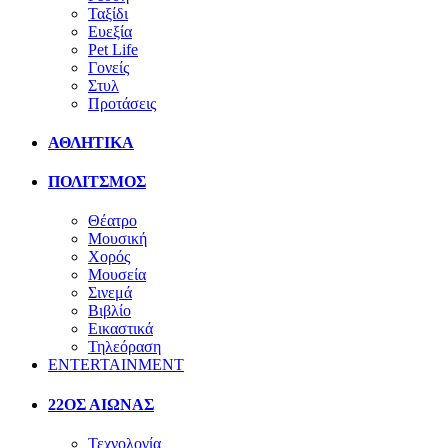
Ταξίδι
Ευεξία
Pet Life
Γονείς
Στυλ
Προτάσεις
ΑΘΛΗΤΙΚΑ
ΠΟΛΙΤΣΜΟΣ
Θέατρο
Μουσική
Χορός
Μουσεία
Σινεμά
Βιβλίο
Εικαστικά
Τηλεόραση
ENTERTAINMENT
22ΟΣ ΑΙΩΝΑΣ
Τεχνολογία