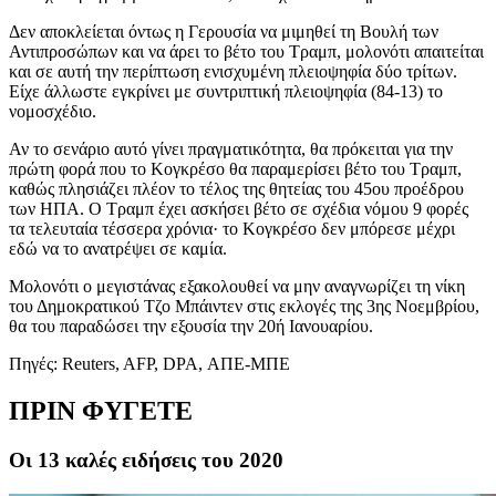
Δεν αποκλείεται όντως η Γερουσία να μιμηθεί τη Βουλή των
Αντιπροσώπων και να άρει το βέτο του Τραμπ, μολονότι απαιτείται
και σε αυτή την περίπτωση ενισχυμένη πλειοψηφία δύο τρίτων.
Είχε άλλωστε εγκρίνει με συντριπτική πλειοψηφία (84-13) το
νομοσχέδιο.
Αν το σενάριο αυτό γίνει πραγματικότητα, θα πρόκειται για την
πρώτη φορά που το Κογκρέσο θα παραμερίσει βέτο του Τραμπ,
καθώς πλησιάζει πλέον το τέλος της θητείας του 45ου προέδρου
των ΗΠΑ. Ο Τραμπ έχει ασκήσει βέτο σε σχέδια νόμου 9 φορές
τα τελευταία τέσσερα χρόνια· το Κογκρέσο δεν μπόρεσε μέχρι
εδώ να το ανατρέψει σε καμία.
Μολονότι ο μεγιστάνας εξακολουθεί να μην αναγνωρίζει τη νίκη
του Δημοκρατικού Τζο Μπάιντεν στις εκλογές της 3ης Νοεμβρίου,
θα του παραδώσει την εξουσία την 20ή Ιανουαρίου.
Πηγές: Reuters, AFP, DPA, ΑΠΕ-ΜΠΕ
ΠΡΙΝ ΦΥΓΕΤΕ
Οι 13 καλές ειδήσεις του 2020