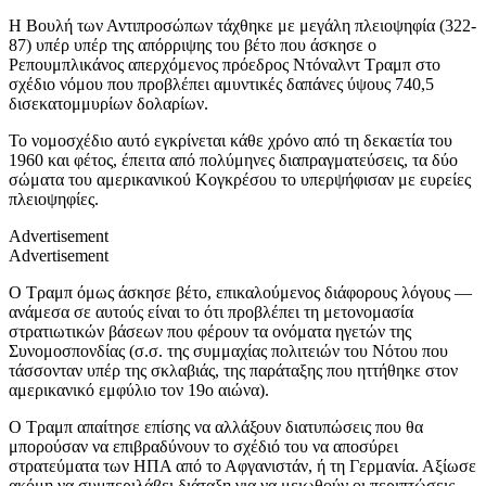
Η Βουλή των Αντιπροσώπων τάχθηκε με μεγάλη πλειοψηφία (322-
87) υπέρ υπέρ της απόρριψης του βέτο που άσκησε ο
Ρεπουμπλικάνος απερχόμενος πρόεδρος Ντόναλντ Τραμπ στο
σχέδιο νόμου που προβλέπει αμυντικές δαπάνες ύψους 740,5
δισεκατομμυρίων δολαρίων.
Το νομοσχέδιο αυτό εγκρίνεται κάθε χρόνο από τη δεκαετία του
1960 και φέτος, έπειτα από πολύμηνες διαπραγματεύσεις, τα δύο
σώματα του αμερικανικού Κογκρέσου το υπερψήφισαν με ευρείες
πλειοψηφίες.
Advertisement
Advertisement
Ο Τραμπ όμως άσκησε βέτο, επικαλούμενος διάφορους λόγους —
ανάμεσα σε αυτούς είναι το ότι προβλέπει τη μετονομασία
στρατιωτικών βάσεων που φέρουν τα ονόματα ηγετών της
Συνομοσπονδίας (σ.σ. της συμμαχίας πολιτειών του Νότου που
τάσσονταν υπέρ της σκλαβιάς, της παράταξης που ηττήθηκε στον
αμερικανικό εμφύλιο τον 19ο αιώνα).
Ο Τραμπ απαίτησε επίσης να αλλάξουν διατυπώσεις που θα
μπορούσαν να επιβραδύνουν το σχέδιό του να αποσύρει
στρατεύματα των ΗΠΑ από το Αφγανιστάν, ή τη Γερμανία. Αξίωσε
ακόμη να συμπεριλάβει διάταξη για να μειωθούν οι περιπτώσεις