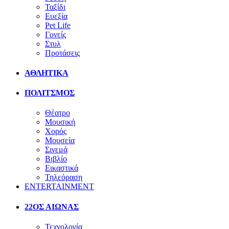
Ταξίδι
Ευεξία
Pet Life
Γονείς
Στυλ
Προτάσεις
ΑΘΛΗΤΙΚΑ
ΠΟΛΙΤΣΜΟΣ
Θέατρο
Μουσική
Χορός
Μουσεία
Σινεμά
Βιβλίο
Εικαστικά
Τηλεόραση
ENTERTAINMENT
22ΟΣ ΑΙΩΝΑΣ
Τεχνολογία