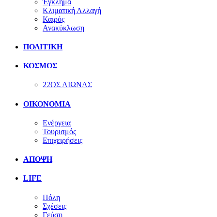
Έγκλημα
Κλιματική Αλλαγή
Καιρός
Ανακύκλωση
ΠΟΛΙΤΙΚΗ
ΚΟΣΜΟΣ
22ΟΣ ΑΙΩΝΑΣ
ΟΙΚΟΝΟΜΙΑ
Ενέργεια
Τουρισμός
Επιχειρήσεις
ΑΠΟΨΗ
LIFE
Πόλη
Σχέσεις
Γεύση