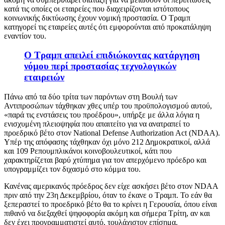
κατά τις οποίες οι εταιρείες που διαχειρίζονται ιστότοπους
κοινωνικής δικτύωσης έχουν νομική προστασία. Ο Τραμπ
κατηγορεί τις εταιρείες αυτές ότι εμφορούνται από προκατάληψη
εναντίον του.
O Τραμπ απειλεί επιδιώκοντας κατάργηση
νόμου περί προστασίας τεχνολογικών
εταιρειών
Πάνω από τα δύο τρίτα των παρόντων στη Βουλή των
Αντιπροσώπων τάχθηκαν χθες υπέρ του προϋπολογισμού αυτού,
«παρά τις ενστάσεις του προέδρου», υπήρξε με άλλα λόγια η
ενισχυμένη πλειοψηφία που απαιτείτο για να ανατραπεί το
προεδρικό βέτο στον National Defense Authorization Act (NDAA).
Υπέρ της απόφασης τάχθηκαν όχι μόνο 212 Δημοκρατικοί, αλλά
και 109 Ρεπουμπλικάνοι κοινοβουλευτικοί, κάτι που
χαρακτηρίζεται βαρύ χτύπημα για τον απερχόμενο πρόεδρο και
υπογραμμίζει τον διχασμό στο κόμμα του.
Κανένας αμερικανός πρόεδρος δεν είχε ασκήσει βέτο στον NDAA
πριν από την 23η Δεκεμβρίου, όταν το έκανε ο Τραμπ. Το εάν θα
ξεπεραστεί το προεδρικό βέτο θα το κρίνει η Γερουσία, όπου είναι
πιθανό να διεξαχθεί ψηφοφορία ακόμη και σήμερα Τρίτη, αν και
δεν έχει προγραμματιστεί αυτό, τουλάχιστον επίσημα.