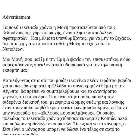
Advertisement
Τα πολύ τελευταία χρόνια η Μονή προστατεύεται από τους
βεδουίνους της γύρω περιοχής, έναντι ληστών και άλλων
σφετεριστών. Και μάλιστα υπενθυμίζοντας, για να μην το ξεχάσω,
ότι τα τείχη για να προστατευθεί η Μονή τα είχε χτίσει ο
Ναπολέων.
Μια Μονή που μαζί με την Έμη Λιβανίου την επισκεφτήκαμε δύο
φορές κάνοντας συγκλονιστικά οδοιπορικά για την τηλεοπτική
εκπομπή μας.
Καταλήγοντας σε αυτό που μοιάζει να είναι πλέον τεράστιο βαρύδι
για το πως θα χειριστεί η Ελλάδα το συγκεκριμένο θέμα με την
Αίγυπτο, θα πρέπει να συμπεριλάβουμε και το αναντίρρητο
γεγονός ότι ο πρόεδρος Σίσι είναι στην ουσία, παρόλη την
σιδερένια διοίκησή του, μειοψηφία ώριμης σκέψης και λογικής
έναντι των πολυπληθέστερων φανατικών μουσουλμάνων. Για να
μην αναφερθώ σε «αδελφούς μουσουλμάνους». Οι οποίοι
πολλάκις το τελευταίο χρόνια χτύπησαν εκκλησίες Κοπτών αλλά
και πούλμαν ορθοδόξων τουριστών. Όπως και να το κάνουμε, ο
Σίσι είναι ο μόνος που μπορεί να δώσει ένα τέλος σε αυτό το
απίστευτο συμβάν.