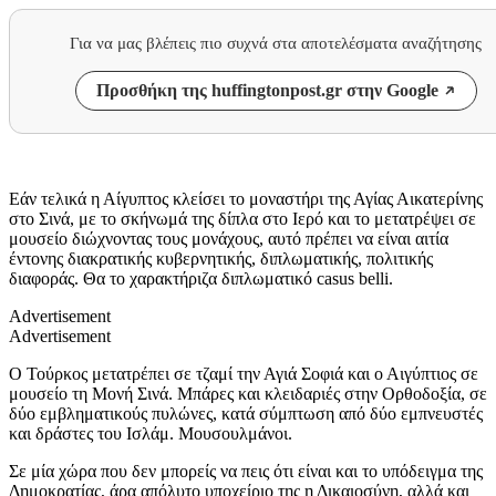
Για να μας βλέπεις πιο συχνά στα αποτελέσματα αναζήτησης
Προσθήκη της huffingtonpost.gr στην Google
Εάν τελικά η Αίγυπτος κλείσει το μοναστήρι της Αγίας Αικατερίνης
στο Σινά, με το σκήνωμά της δίπλα στο Ιερό και το μετατρέψει σε
μουσείο διώχνοντας τους μονάχους, αυτό πρέπει να είναι αιτία
έντονης διακρατικής κυβερνητικής, διπλωματικής, πολιτικής
διαφοράς. Θα το χαρακτήριζα διπλωματικό casus belli.
Advertisement
Advertisement
Ο Τούρκος μετατρέπει σε τζαμί την Αγιά Σοφιά και ο Αιγύπτιος σε
μουσείο τη Μονή Σινά. Μπάρες και κλειδαριές στην Ορθοδοξία, σε
δύο εμβληματικούς πυλώνες, κατά σύμπτωση από δύο εμπνευστές
και δράστες του Ισλάμ. Μουσουλμάνοι.
Σε μία χώρα που δεν μπορείς να πεις ότι είναι και το υπόδειγμα της
Δημοκρατίας, άρα απόλυτο υποχείριο της η Δικαιοσύνη, αλλά και