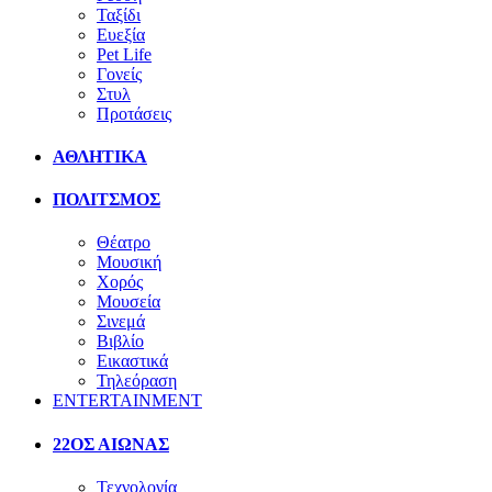
Ταξίδι
Ευεξία
Pet Life
Γονείς
Στυλ
Προτάσεις
ΑΘΛΗΤΙΚΑ
ΠΟΛΙΤΣΜΟΣ
Θέατρο
Μουσική
Χορός
Μουσεία
Σινεμά
Βιβλίο
Εικαστικά
Τηλεόραση
ENTERTAINMENT
22ΟΣ ΑΙΩΝΑΣ
Τεχνολογία