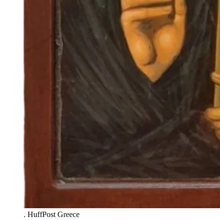
.
HuffPost Greece