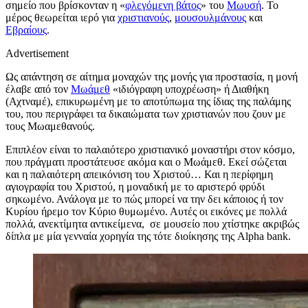
σημείο που βρίσκονταν η «
φλεγόμενη βάτος
» του
Μωυσή
. Το
μέρος θεωρείται ιερό για
χριστιανούς
,
μουσουλμάνους
και
Εβραίους
.
Advertisement
Ως απάντηση σε αίτημα μοναχών της μονής για προστασία, η μονή
έλαβε από τον
Μωάμεθ
«ιδιόγραφη υποχρέωση» ή Διαθήκη
(Αχτναμέ), επικυρωμένη με το αποτύπωμα της ίδιας της παλάμης
του, που περιγράφει τα δικαιώματα των χριστιανών που ζουν με
τους Μωαμεθανούς.
Επιπλέον είναι το παλαιότερο χριστιανικό μοναστήρι στον κόσμο,
που πράγματι προστάτευσε ακόμα και ο Μωάμεθ. Εκεί σώζεται
και η παλαιότερη απεικόνιση του Χριστού… Και η περίφημη
αγιογραφία του Χριστού, η μοναδική με το αριστερό φρύδι
σηκωμένο. Ανάλογα με το πώς μπορεί να την δει κάποιος ή τον
Κυρίου ήρεμο τον Κύριο θυμωμένο. Αυτές οι εικόνες με πολλά
πολλά, ανεκτίμητα αντικείμενα, σε μουσείο που χτίστηκε ακριβώς
δίπλα με μία γενναία χορηγία της τότε διοίκησης της Alpha bank.