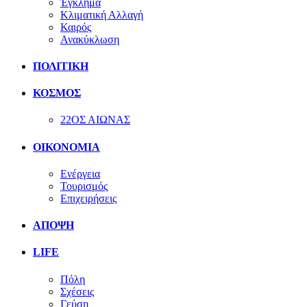
Έγκλημα
Κλιματική Αλλαγή
Καιρός
Ανακύκλωση
ΠΟΛΙΤΙΚΗ
ΚΟΣΜΟΣ
22ΟΣ ΑΙΩΝΑΣ
ΟΙΚΟΝΟΜΙΑ
Ενέργεια
Τουρισμός
Επιχειρήσεις
ΑΠΟΨΗ
LIFE
Πόλη
Σχέσεις
Γεύση