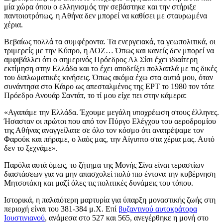
μία χώρα όπου ο ελληνισμός την σεβάστηκε και την στήριξε
παντοιοτρόπως, η Αθήνα δεν μπορεί να καθίσει με σταυρωμένα
χέρια.
Βεβαίως πολλά τα συμφέροντα. Τα ενεργειακά, τα γεωπολιτικά, οι
τριμερείς με την Κύπρο, η ΑΟΖ… Όπως και κανείς δεν μπορεί να
αμφιβάλλει ότι ο σημερινός Πρόεδρος Αλ Σίσι έχει ιδιαίτερη
εκτίμηση στην Ελλάδα και το έχει αποδείξει πολλαπλά με τις δικές
του διπλωματικές κινήσεις. Όπως ακόμα έχω στα αυτιά μου, όταν
συνάντησα στο Κάιρο ως απεσταλμένος της ΕΡΤ το 1980 τον τότε
Πρόεδρο Ανουάρ Σαντάτ, το τί μου είχε πει στην κάμερα:
«Αγαπάμε την Ελλάδα. Έχουμε μεγάλη υποχρέωση στους έλληνες.
Ήσασταν οι πρώτοι που από τον Πύργο Ελέγχου του αεροδρομίου
της Αθήνας αναγγείλατε σε όλο τον κόσμο ότι ανατρέψαμε τον
Φαρούκ και πήραμε, ο λαός μας, την Αίγυπτο στα χέρια μας. Αυτό
δεν το ξεχνάμε».
Παρόλα αυτά όμως, το ζήτημα της Μονής Σίνα είναι τεραστίων
διαστάσεων για να μην απασχολεί πολύ πιο έντονα την κυβέρνηση
Μητσοτάκη και μαζί όλες τις πολιτικές δυνάμεις του τόπου.
Ιστορικά, η παλαιότερη μαρτυρία για ύπαρξη μοναστικής ζωής στη
περιοχή είναι του 381-384 μ.Χ. Επί
βυζαντινού αυτοκράτορα
Ιουστινιανού
, ανάμεσα στο 527 και 565, ανεγέρθηκε η μονή στο