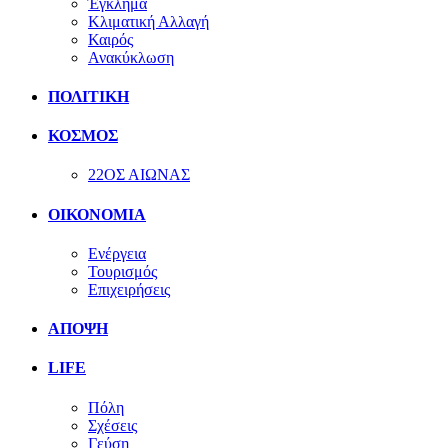
Έγκλημα
Κλιματική Αλλαγή
Καιρός
Ανακύκλωση
ΠΟΛΙΤΙΚΗ
ΚΟΣΜΟΣ
22ΟΣ ΑΙΩΝΑΣ
ΟΙΚΟΝΟΜΙΑ
Ενέργεια
Τουρισμός
Επιχειρήσεις
ΑΠΟΨΗ
LIFE
Πόλη
Σχέσεις
Γεύση