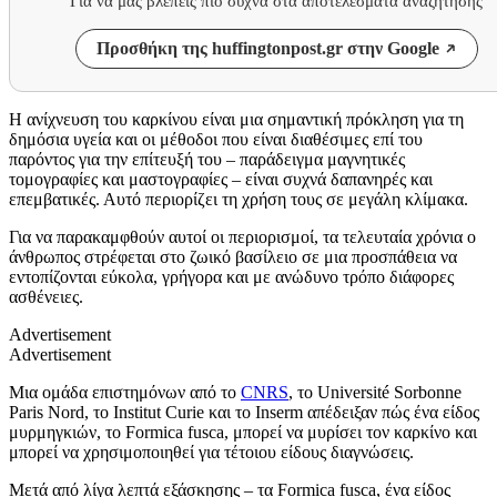
Για να μας βλέπεις πιο συχνά στα αποτελέσματα αναζήτησης
Προσθήκη της huffingtonpost.gr στην Google
Η ανίχνευση του καρκίνου είναι μια σημαντική πρόκληση για τη
δημόσια υγεία και οι μέθοδοι που είναι διαθέσιμες επί του
παρόντος για την επίτευξή του – παράδειγμα μαγνητικές
τομογραφίες και μαστογραφίες – είναι συχνά δαπανηρές και
επεμβατικές. Αυτό περιορίζει τη χρήση τους σε μεγάλη κλίμακα.
Για να παρακαμφθούν αυτοί οι περιορισμοί, τα τελευταία χρόνια ο
άνθρωπος στρέφεται στο ζωικό βασίλειο σε μια προσπάθεια να
εντοπίζονται εύκολα, γρήγορα και με ανώδυνο τρόπο διάφορες
ασθένειες.
Advertisement
Advertisement
Μια ομάδα επιστημόνων από το
CNRS
, το Université Sorbonne
Paris Nord, το Institut Curie και το Inserm απέδειξαν πώς ένα είδος
μυρμηγκιών, το Formica fusca, μπορεί να μυρίσει τον καρκίνο και
μπορεί να χρησιμοποιηθεί για τέτοιου είδους διαγνώσεις.
Μετά από λίγα λεπτά εξάσκησης – τα Formica fusca, ένα είδος