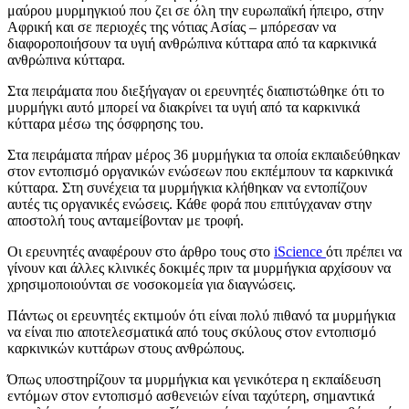
μαύρου μυρμηγκιού που ζει σε όλη την ευρωπαϊκή ήπειρο, στην
Αφρική και σε περιοχές της νότιας Ασίας – μπόρεσαν να
διαφοροποιήσουν τα υγιή ανθρώπινα κύτταρα από τα καρκινικά
ανθρώπινα κύτταρα.
Στα πειράματα που διεξήγαγαν οι ερευνητές διαπιστώθηκε ότι το
μυρμήγκι αυτό μπορεί να διακρίνει τα υγιή από τα καρκινικά
κύτταρα μέσω της όσφρησης του.
Στα πειράματα πήραν μέρος 36 μυρμήγκια τα οποία εκπαιδεύθηκαν
στον εντοπισμό οργανικών ενώσεων που εκπέμπουν τα καρκινικά
κύτταρα. Στη συνέχεια τα μυρμήγκια κλήθηκαν να εντοπίζουν
αυτές τις οργανικές ενώσεις. Κάθε φορά που επιτύγχαναν στην
αποστολή τους ανταμείβονταν με τροφή.
Οι ερευνητές αναφέρουν στο άρθρο τους στο
iScience
ότι πρέπει να
γίνουν και άλλες κλινικές δοκιμές πριν τα μυρμήγκια αρχίσουν να
χρησιμοποιούνται σε νοσοκομεία για διαγνώσεις.
Πάντως οι ερευνητές εκτιμούν ότι είναι πολύ πιθανό τα μυρμήγκια
να είναι πιο αποτελεσματικά από τους σκύλους στον εντοπισμό
καρκινικών κυττάρων στους ανθρώπους.
Όπως υποστηρίζουν τα μυρμήγκια και γενικότερα η εκπαίδευση
εντόμων στον εντοπισμό ασθενειών είναι ταχύτερη, σημαντικά