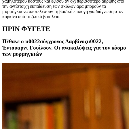
χαμηλότερου κόστους και εξίσου αν όχι περισσότερο ακριβής από
την αντίστοιχη εκπαίδευση των σκύλων άρα μπορούν τα
μυρμήγκια να αποτελέσουν τη βασική επιλογή για διάγνωση στον
καρκίνο από το ζωικό βασίλειο.
ΠΡΙΝ ΦΥΓΕΤΕ
Πέθανε ο u0022σύγχρονος Δαρβίνοςu0022,
Έντουαρντ Γουίλσον. Οι ανακαλύψεις για τον κόσμο
των μυρμηγκιών