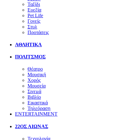
Ταξίδι
Ευεξία
Pet Life
Γονείς
Στυλ
Προτάσεις
ΑΘΛΗΤΙΚΑ
ΠΟΛΙΤΣΜΟΣ
Θέατρο
Μουσική
Χορός
Μουσεία
Σινεμά
Βιβλίο
Εικαστικά
Τηλεόραση
ENTERTAINMENT
22ΟΣ ΑΙΩΝΑΣ
Τεχνολογία