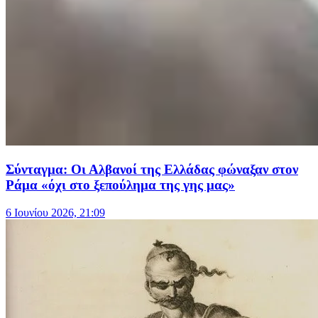
Σύνταγμα: Οι Αλβανοί της Ελλάδας φώναξαν στον
Ράμα «όχι στο ξεπούλημα της γης μας»
6 Ιουνίου 2026, 21:09