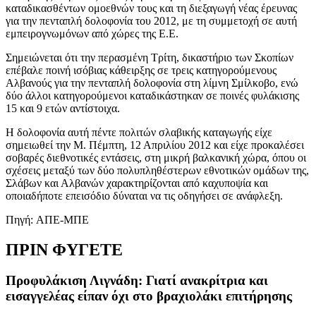
καταδικασθέντων ομοεθνών τους και τη διεξαγωγή νέας έρευνας
για την πενταπλή δολοφονία του 2012, με τη συμμετοχή σε αυτή
εμπειρογνωμόνων από χώρες της Ε.Ε.
Σημειώνεται ότι την περασμένη Τρίτη, δικαστήριο των Σκοπίων
επέβαλε ποινή ισόβιας κάθειρξης σε τρεις κατηγορούμενους
Αλβανούς για την πενταπλή δολοφονία στη λίμνη Σμίλκοβο, ενώ
δύο άλλοι κατηγορούμενοι καταδικάστηκαν σε ποινές φυλάκισης
15 και 9 ετών αντίστοιχα.
Η δολοφονία αυτή πέντε πολιτών σλαβικής καταγωγής είχε
σημειωθεί την Μ. Πέμπτη, 12 Απριλίου 2012 και είχε προκαλέσει
σοβαρές διεθνοτικές εντάσεις, στη μικρή βαλκανική χώρα, όπου οι
σχέσεις μεταξύ των δύο πολυπληθέστερων εθνοτικών ομάδων της,
Σλάβων και Αλβανών χαρακτηρίζονται από καχυποψία και
οποιαδήποτε επεισόδιο δύναται να τις οδηγήσει σε ανάφλεξη.
Πηγή: AΠΕ-ΜΠΕ
ΠΡΙΝ ΦΥΓΕΤΕ
Προφυλάκιση Λιγνάδη: Γιατί ανακρίτρια και
εισαγγελέας είπαν όχι στο βραχιολάκι επιτήρησης