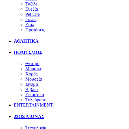
Ταξίδι
Ευεξία
Pet Life
Γονείς
Στυλ
Προτάσεις
ΑΘΛΗΤΙΚΑ
ΠΟΛΙΤΣΜΟΣ
Θέατρο
Μουσική
Χορός
Μουσεία
Σινεμά
Βιβλίο
Εικαστικά
Τηλεόραση
ENTERTAINMENT
22ΟΣ ΑΙΩΝΑΣ
Τεχνολογία