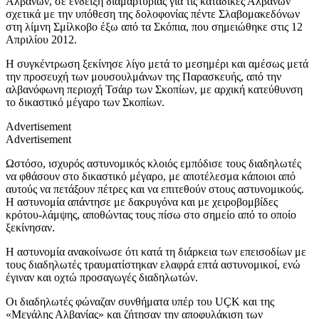
Αλβανών, σε ένδειξη διαμαρτυρίας για τις καταδίκες Αλβανών
σχετικά με την υπόθεση της δολοφονίας πέντε Σλαβομακεδόνων
στη λίμνη Σμίλκοβο έξω από τα Σκόπια, που σημειώθηκε στις 12
Απριλίου 2012.
Η συγκέντρωση ξεκίνησε λίγο μετά το μεσημέρι και αμέσως μετά
την προσευχή των μουσουλμάνων της Παρασκευής, από την
αλβανόφωνη περιοχή Τσάιρ των Σκοπίων, με αρχική κατεύθυνση
το δικαστικό μέγαρο των Σκοπίων.
Advertisement
Advertisement
Ωστόσο, ισχυρός αστυνομικός κλοιός εμπόδισε τους διαδηλωτές
να φθάσουν στο δικαστικό μέγαρο, με αποτέλεσμα κάποιοι από
αυτούς να πετάξουν πέτρες και να επιτεθούν στους αστυνομικούς.
Η αστυνομία απάντησε με δακρυγόνα και με χειροβομβίδες
κρότου-λάμψης, αποθώντας τους πίσω στο σημείο από το οποίο
ξεκίνησαν.
Η αστυνομία ανακοίνωσε ότι κατά τη διάρκεια των επεισοδίων με
τους διαδηλωτές τραυματίστηκαν ελαφρά επτά αστυνομικοί, ενώ
έγιναν και οχτώ προσαγωγές διαδηλωτών.
Οι διαδηλωτές φώναζαν συνθήματα υπέρ του UÇK και της
«Μεγάλης Αλβανίας» και ζήτησαν την αποφυλάκιση των