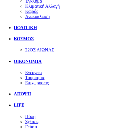
Έγκλημα
Κλιματική Αλλαγή
Καιρός
Ανακύκλωση
ΠΟΛΙΤΙΚΗ
ΚΟΣΜΟΣ
22ΟΣ ΑΙΩΝΑΣ
ΟΙΚΟΝΟΜΙΑ
Ενέργεια
Τουρισμός
Επιχειρήσεις
ΑΠΟΨΗ
LIFE
Πόλη
Σχέσεις
Γεύση