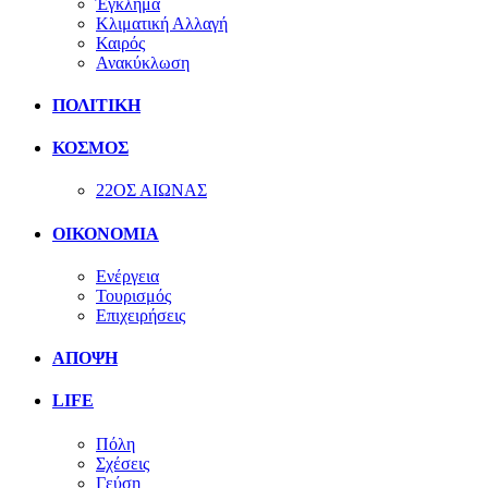
Έγκλημα
Κλιματική Αλλαγή
Καιρός
Ανακύκλωση
ΠΟΛΙΤΙΚΗ
ΚΟΣΜΟΣ
22ΟΣ ΑΙΩΝΑΣ
ΟΙΚΟΝΟΜΙΑ
Ενέργεια
Τουρισμός
Επιχειρήσεις
ΑΠΟΨΗ
LIFE
Πόλη
Σχέσεις
Γεύση