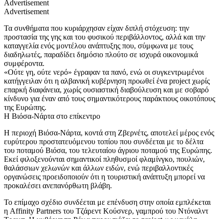
Advertisement
Advertisement
Τα συνθήματα που κυριάρχησαν είχαν διπλή στόχευση: την
προστασία της γης και του φυσικού περιβάλλοντος, αλλά και την
καταγγελία ενός μοντέλου ανάπτυξης που, σύμφωνα με τους
διαδηλωτές, παραδίδει δημόσιο πλούτο σε ισχυρά οικονομικά
συμφέροντα.
«Ούτε γη, ούτε νερό» έγραφαν τα πανό, ενώ οι συγκεντρωμένοι
κατήγγειλαν ότι η αλβανική κυβέρνηση προωθεί ένα project χωρίς
επαρκή διαφάνεια, χωρίς ουσιαστική διαβούλευση και με σοβαρό
κίνδυνο για έναν από τους σημαντικότερους παράκτιους οικοτόπους
της Ευρώπης.
Η Βιόσα-Νάρτα στο επίκεντρο
Η περιοχή Βιόσα-Νάρτα, κοντά στη Ζβερνέτς, αποτελεί μέρος ενός
ευρύτερου προστατευόμενου τοπίου που συνδέεται με το δέλτα
του ποταμού Βιόσα, του τελευταίου άγριου ποταμού της Ευρώπης.
Εκεί φιλοξενούνται σημαντικοί πληθυσμοί φλαμίνγκο, πουλιών,
θαλάσσιων χελωνών και άλλων ειδών, ενώ περιβαλλοντικές
οργανώσεις προειδοποιούν ότι η τουριστική ανάπτυξη μπορεί να
προκαλέσει ανεπανόρθωτη βλάβη.
Το επίμαχο σχέδιο συνδέεται με επένδυση στην οποία εμπλέκεται
η Affinity Partners του Τζάρεντ Κούσνερ, γαμπρού του Ντόναλντ