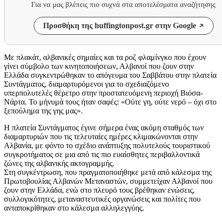
Για να μας βλέπεις πιο συχνά στα αποτελέσματα αναζήτησης
Προσθήκη της huffingtonpost.gr στην Google
Με πλακάτ, αλβανικές σημαίες και τα ροζ φλαμίνγκο που έχουν
γίνει σύμβολο των κινητοποιήσεων, Αλβανοί που ζουν στην
Ελλάδα συγκεντρώθηκαν το απόγευμα του Σαββάτου στην πλατεία
Συντάγματος, διαμαρτυρόμενοι για το σχεδιαζόμενο
υπερπολυτελές θέρετρο στην προστατευόμενη περιοχή Βιόσα-
Νάρτα. Το μήνυμά τους ήταν σαφές: «Ούτε γη, ούτε νερό – όχι στο
ξεπούλημα της γης μας».
Η πλατεία Συντάγματος έγινε σήμερα ένας ακόμη σταθμός των
διαμαρτυριών που τις τελευταίες ημέρες κλιμακώνονται στην
Αλβανία, με φόντο το σχέδιο ανάπτυξης πολυτελούς τουριστικού
συγκροτήματος σε μια από τις πιο ευαίσθητες περιβαλλοντικά
ζώνες της αλβανικής ακτογραμμής.
Στη συγκέντρωση, που πραγματοποιήθηκε μετά από κάλεσμα της
Πρωτοβουλίας Αλβανών Μεταναστών, συμμετείχαν Αλβανοί που
ζουν στην Ελλάδα, ενώ στο πλευρό τους βρέθηκαν ενώσεις,
συλλογικότητες, μεταναστευτικές οργανώσεις και πολίτες που
ανταποκρίθηκαν στο κάλεσμα αλληλεγγύης.