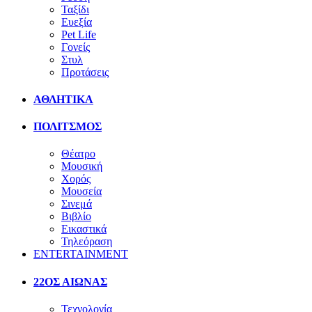
Ταξίδι
Ευεξία
Pet Life
Γονείς
Στυλ
Προτάσεις
ΑΘΛΗΤΙΚΑ
ΠΟΛΙΤΣΜΟΣ
Θέατρο
Μουσική
Χορός
Μουσεία
Σινεμά
Βιβλίο
Εικαστικά
Τηλεόραση
ENTERTAINMENT
22ΟΣ ΑΙΩΝΑΣ
Τεχνολογία