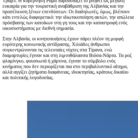
Τραμπ. Η κυβέρνηση Ράμα παρουσιάζει το project ως μεγάλη
ευκαιρία για την τουριστική αναβάθμιση της Αλβανίας και την
προσέλκυση ξένων επενδύσεων. Οι διαδηλωτές, όμως, βλέπουν
κάτι εντελώς διαφορετικό: την ιδιωτικοποίηση ακτών, την απώλεια
πρόσβασης των κατοίκων στη γη τους και την καταστροφή ενός
οικοσυστήματος με διεθνή σημασία.
Στην Αλβανία, οι κινητοποιήσεις έχουν πάρει πλέον τη μορφή
ευρύτερης κοινωνικής αντίδρασης. Χιλιάδες άνθρωποι
συγκεντρώνονται τις τελευταίες νύχτες στα Τίρανα, ενώ
διαμαρτυρίες έγιναν και στη λιμνοθάλασσα Βιόσα-Νάρτα. Τα ροζ
φλαμίνγκο, φουσκωτά ή χάρτινα, έγιναν το σύμβολο ενός
κινήματος που δεν περιορίζεται πια στο περιβαλλοντικό αίτημα,
αλλά αγγίζει ζητήματα διαφάνειας, ιδιοκτησίας, κράτους δικαίου
και πολιτικής λογοδοσίας.