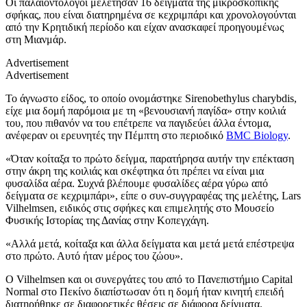
Οι παλαιοντολόγοι μελέτησαν 16 δείγματα της μικροσκοπικής
σφήκας, που είναι διατηρημένα σε κεχριμπάρι και χρονολογούνται
από την Κρητιδική περίοδο και είχαν ανασκαφεί προηγουμένως
στη Μιανμάρ.
Advertisement
Advertisement
Το άγνωστο είδος, το οποίο ονομάστηκε Sirenobethylus charybdis,
είχε μια δομή παρόμοια με τη «βενουσιανή παγίδα» στην κοιλιά
του, που πιθανόν να του επέτρεπε να παγιδεύει άλλα έντομα,
ανέφεραν οι ερευνητές την Πέμπτη στο περιοδικό
BMC Biology
.
«Όταν κοίταξα το πρώτο δείγμα, παρατήρησα αυτήν την επέκταση
στην άκρη της κοιλιάς και σκέφτηκα ότι πρέπει να είναι μια
φυσαλίδα αέρα. Συχνά βλέπουμε φυσαλίδες αέρα γύρω από
δείγματα σε κεχριμπάρι», είπε ο συν-συγγραφέας της μελέτης, Lars
Vilhelmsen, ειδικός στις σφήκες και επιμελητής στο Μουσείο
Φυσικής Ιστορίας της Δανίας στην Κοπεγχάγη.
«Αλλά μετά, κοίταξα και άλλα δείγματα και μετά μετά επέστρεψα
στο πρώτο. Αυτό ήταν μέρος του ζώου».
Ο Vilhelmsen και οι συνεργάτες του από το Πανεπιστήμιο Capital
Normal στο Πεκίνο διαπίστωσαν ότι η δομή ήταν κινητή επειδή
διατηρήθηκε σε διαφορετικές θέσεις σε διάφορα δείγματα.