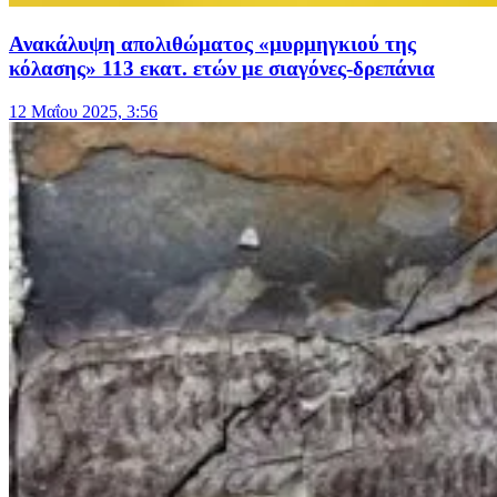
Ανακάλυψη απολιθώματος «μυρμηγκιού της
κόλασης» 113 εκατ. ετών με σιαγόνες-δρεπάνια
12 Μαΐου 2025, 3:56