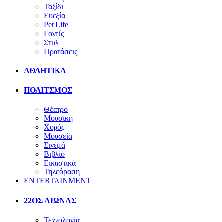
Ταξίδι
Ευεξία
Pet Life
Γονείς
Στυλ
Προτάσεις
ΑΘΛΗΤΙΚΑ
ΠΟΛΙΤΣΜΟΣ
Θέατρο
Μουσική
Χορός
Μουσεία
Σινεμά
Βιβλίο
Εικαστικά
Τηλεόραση
ENTERTAINMENT
22ΟΣ ΑΙΩΝΑΣ
Τεχνολογία