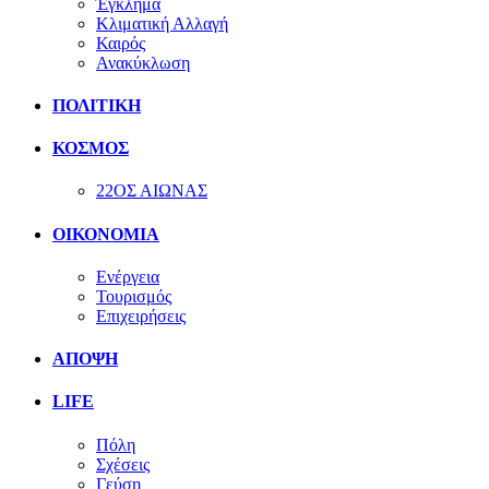
Έγκλημα
Κλιματική Αλλαγή
Καιρός
Ανακύκλωση
ΠΟΛΙΤΙΚΗ
ΚΟΣΜΟΣ
22ΟΣ ΑΙΩΝΑΣ
ΟΙΚΟΝΟΜΙΑ
Ενέργεια
Τουρισμός
Επιχειρήσεις
ΑΠΟΨΗ
LIFE
Πόλη
Σχέσεις
Γεύση