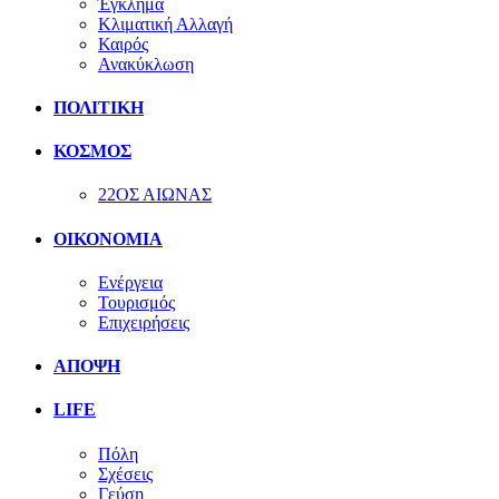
Έγκλημα
Κλιματική Αλλαγή
Καιρός
Ανακύκλωση
ΠΟΛΙΤΙΚΗ
ΚΟΣΜΟΣ
22ΟΣ ΑΙΩΝΑΣ
ΟΙΚΟΝΟΜΙΑ
Ενέργεια
Τουρισμός
Επιχειρήσεις
ΑΠΟΨΗ
LIFE
Πόλη
Σχέσεις
Γεύση