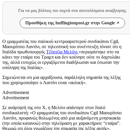
Για να μας βλέπεις πιο συχνά στα αποτελέσματα αναζήτησης
Προσθήκη της huffingtonpost.gr στην Google
O γραμματέας του ιταλικού κεντροαριστερού συνδικάτου Cgil,
Μαουρίτσιο Λαντίνι, σε τηλεοπτική του συνέντευξη τόνισε ότι η
Ιταλίδα πρωθυπουργός
Τζόρτζια Μελόνι
«περιορίστηκε στο να
κάνει την εταίρα του Τραμπ και δεν κούνησε ούτε το δαχτυλάκι
της, αλλά ευτυχώς οι εργαζόμενοι διαδήλωσαν και έσωσαν την
υπόληψη της Ιταλίας».
Σημειώνεται οτι μια αρχαΐζουσα, παράλληλη σημασία της λέξης
που χρησιμοποίησε ο Λαντίνι ειναι «αυλική».
Advertisement
Advertisement
Σε ανάρτησή της στο Χ, η Μελόνι απάντησε στον Ιταλό
συνδικαλιστή: «Ο γραμματέας του συνδικάτου Cgil Μαουρίτσιο
Λαντίνι, προφανώς θολωμένος από μια αυξανόμενη μνησικακία
(την οποία κατανοώ) στην τηλεόραση με χαρακτήρισε “εταίρα”.
Θεωρώ οτι όλοι γνωρίζουν την σημασία της λέξης αυτής».