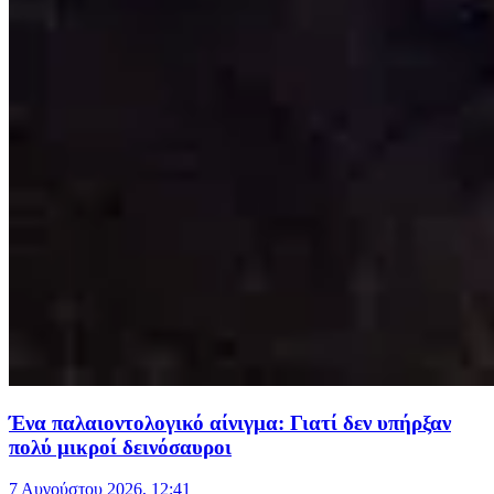
Ένα παλαιοντολογικό αίνιγμα: Γιατί δεν υπήρξαν
πολύ μικροί δεινόσαυροι
7 Αυγούστου 2026, 12:41