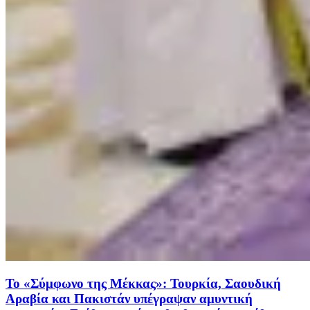
Το «Σύμφωνο της Μέκκας»: Τουρκία, Σαουδική
Αραβία και Πακιστάν υπέγραψαν αμυντική