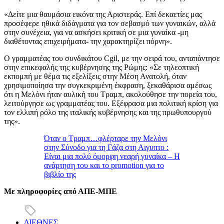
«Δείτε μια θαυμάσια εικόνα της Αριστεράς. Επί δεκαετίες μας
προσέφερε ηθικά διδάγματα για τον σεβασμό των γυναικών, αλλά
στην συνέχεια, για να ασκήσει κριτική σε μια γυναίκα -μη
διαθέτοντας επιχειρήματα- την χαρακτηρίζει πόρνη».
Ο γραμματέας του συνδικάτου Cgil, με την σειρά του, ανταπάντησε
στην επικεφαλής της κυβέρνησης της Ρώμης: «Σε τηλεοπτική
εκπομπή με θέμα τις εξελίξεις στην Μέση Ανατολή, όταν
χρησιμοποίησα την συγκεκριμένη έκφραση, ξεκαθάρισα αμέσως
ότι η Μελόνι ήταν αυλική του Τραμπ, ακολούθησε την πορεία του,
λειτούργησε ως γραμματέας του. Εξέφρασα μια πολιτική κρίση για
τον ελλιπή ρόλο της ιταλικής κυβέρνησης και της πρωθυπουργού
της».
Όταν ο Τραμπ…φλέρταρε την Μελόνι
στην Σύνοδο για τη Γάζα στη Αιγυπτο :
Είναι μια πολύ όμορφη νεαρή γυναίκα – Η
ανάρτηση του και το promotion για το
βιβλίο της
Με πληροφορίες από ΑΠΕ-ΜΠΕ
ΔΙΕΘΝΕΣ