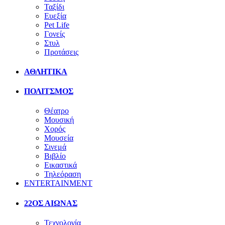
Ταξίδι
Ευεξία
Pet Life
Γονείς
Στυλ
Προτάσεις
ΑΘΛΗΤΙΚΑ
ΠΟΛΙΤΣΜΟΣ
Θέατρο
Μουσική
Χορός
Μουσεία
Σινεμά
Βιβλίο
Εικαστικά
Τηλεόραση
ENTERTAINMENT
22ΟΣ ΑΙΩΝΑΣ
Τεχνολογία