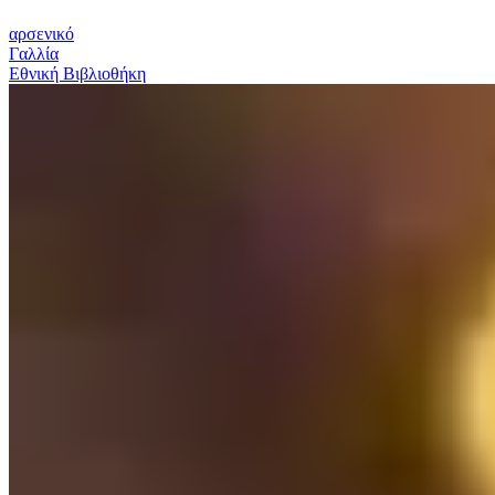
αρσενικό
Γαλλία
Εθνική Βιβλιοθήκη