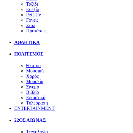
Ταξίδι
Ευεξία
Pet Life
Γονείς
Στυλ
Προτάσεις
ΑΘΛΗΤΙΚΑ
ΠΟΛΙΤΣΜΟΣ
Θέατρο
Μουσική
Χορός
Μουσεία
Σινεμά
Βιβλίο
Εικαστικά
Τηλεόραση
ENTERTAINMENT
22ΟΣ ΑΙΩΝΑΣ
Τεχνολογία