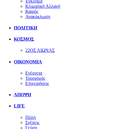
Έγκλημα
Κλιματική Αλλαγή
Καιρός
Ανακύκλωση
ΠΟΛΙΤΙΚΗ
ΚΟΣΜΟΣ
22ΟΣ ΑΙΩΝΑΣ
ΟΙΚΟΝΟΜΙΑ
Ενέργεια
Τουρισμός
Επιχειρήσεις
ΑΠΟΨΗ
LIFE
Πόλη
Σχέσεις
Γεύση