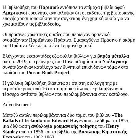
H βιβλιοθήκη του
Παρισιού
εντόπισε τα επίμαχα βιβλία αφού
Αμερικανοί
ερευνητές ανακάλυψαν ότι οι εκδότες της βικτοριανής
εποχής χρησιμοποιούσαν την συγκεκριμένη χημική ουσία για να
χρωματίζουν τις βιβλιοδεσίες.
Οι πράσινες χρωστικές ουσίες που περιείχαν αρσενικό
ονομάζονταν Παριζιάνικο Πράσινο, Σμαραγδένιο Πράσινο ή ακόμη
και Πράσινο Σέεκλε από ένα Γερμανό χημικό.
Ελέγχοντας εκατοντάδες εξώφυλλα βιβλίων για
βαρέα μέταλλα
από το 2019, οι ερευνητές του Πανεπιστημίου του
Ντέλαγουερ
συνέταξαν έναν κατάλογο των δυνητικά επικίνδυνων τόμων στο
πλαίσιο του
Poison Book Project
.
Η γαλλική βιβλιοθήκη διαπίστωσε ότι στη συλλογή της με
περισσότερους από 16 εκατομμύρια τίτλους περιλαμβάνονται
τέσσερα αντίτυπα βιβλίων που περιλαμβάνονται στον κατάλογο.
Advertisement
Μεταξύ αυτών περιλαμβάνονται δύο τόμοι του βιβλίου
«The
Ballads of Ireland»
του
Edward Hayes
που εκδόθηκε το 1855,
μια δίγλωσση
ανθολογία ρουμανικής ποίησης
του
Henry
Stanley
από το 1856 και το βιβλίο της
Βασιλικής Κηπευτικής
Εταιρείας
του 1862-1863.