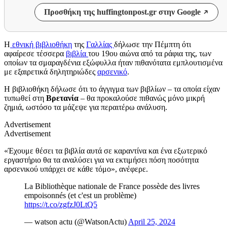
Προσθήκη της huffingtonpost.gr στην Google
Η
εθνική βιβλιοθήκη
της
Γαλλίας
δήλωσε την Πέμπτη ότι
αφαίρεσε τέσσερα
βιβλία
του 19ου αιώνα από τα ράφια της, των
οποίων τα σμαραγδένια εξώφυλλα ήταν πιθανότατα εμπλουτισμένα
με εξαιρετικά δηλητηριώδες
αρσενικό
.
Η βιβλιοθήκη δήλωσε ότι το άγγιγμα των βιβλίων – τα οποία είχαν
τυπωθεί στη
Βρετανία
– θα προκαλούσε πιθανώς μόνο μικρή
ζημιά, ωστόσο τα μάζεψε για περαιτέρω ανάλυση.
Advertisement
Advertisement
«Έχουμε θέσει τα βιβλία αυτά σε καραντίνα και ένα εξωτερικό
εργαστήριο θα τα αναλύσει για να εκτιμήσει πόση ποσότητα
αρσενικού υπάρχει σε κάθε τόμο», ανέφερε.
La Bibliothèque nationale de France possède des livres
empoisonnés (et c'est un problème)
https://t.co/zgfzJ0LtQ5
— watson actu (@WatsonActu)
April 25, 2024