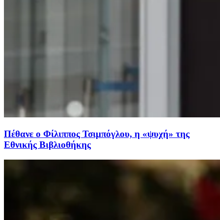
Πέθανε ο Φίλιππος Τσιμπόγλου, η «ψυχή» της
Εθνικής Βιβλιοθήκης