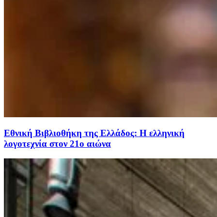
Εθνική Βιβλιοθήκη της Ελλάδος: Η ελληνική
λογοτεχνία στον 21ο αιώνα