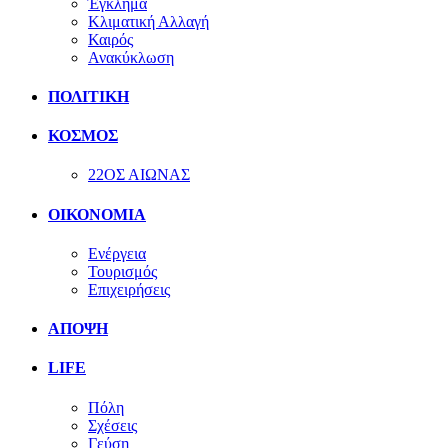
Έγκλημα
Κλιματική Αλλαγή
Καιρός
Ανακύκλωση
ΠΟΛΙΤΙΚΗ
ΚΟΣΜΟΣ
22ΟΣ ΑΙΩΝΑΣ
ΟΙΚΟΝΟΜΙΑ
Ενέργεια
Τουρισμός
Επιχειρήσεις
ΑΠΟΨΗ
LIFE
Πόλη
Σχέσεις
Γεύση