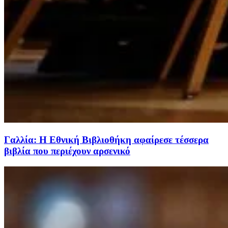
Γαλλία: Η Εθνική Βιβλιοθήκη αφαίρεσε τέσσερα
βιβλία που περιέχουν αρσενικό