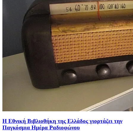
Η Εθνική Βιβλιοθήκη της Ελλάδος γιορτάζει την
Παγκόσμια Ημέρα Ραδιοφώνου