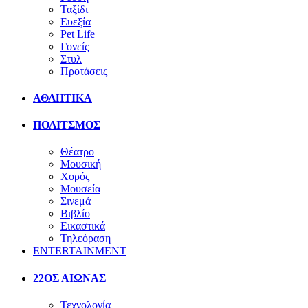
Ταξίδι
Ευεξία
Pet Life
Γονείς
Στυλ
Προτάσεις
ΑΘΛΗΤΙΚΑ
ΠΟΛΙΤΣΜΟΣ
Θέατρο
Μουσική
Χορός
Μουσεία
Σινεμά
Βιβλίο
Εικαστικά
Τηλεόραση
ENTERTAINMENT
22ΟΣ ΑΙΩΝΑΣ
Τεχνολογία