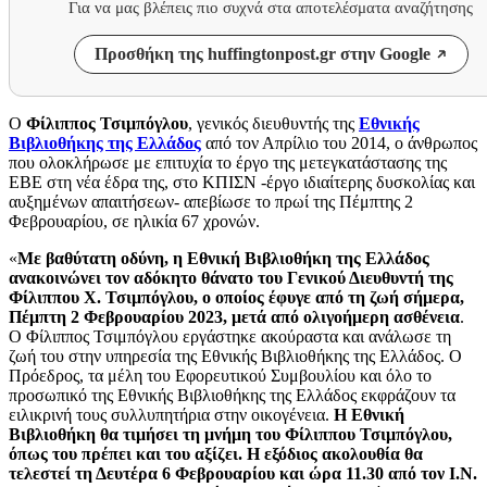
Για να μας βλέπεις πιο συχνά στα αποτελέσματα αναζήτησης
Προσθήκη της huffingtonpost.gr στην Google
Ο
Φίλιππος Τσιμπόγλου
, γενικός διευθυντής της
Εθνικής
Βιβλιοθήκης της Ελλάδος
από τον Απρίλιο του 2014, ο άνθρωπος
που ολοκλήρωσε με επιτυχία το έργο της μετεγκατάστασης της
ΕΒΕ στη νέα έδρα της, στο ΚΠΙΣΝ -έργο ιδιαίτερης δυσκολίας και
αυξημένων απαιτήσεων- απεβίωσε το πρωί της Πέμπτης 2
Φεβρουαρίου, σε ηλικία 67 χρονών.
«
Με βαθύτατη οδύνη, η Εθνική Βιβλιοθήκη της Ελλάδος
ανακοινώνει τον αδόκητο θάνατο του Γενικού Διευθυντή της
Φίλιππου Χ. Τσιμπόγλου, ο οποίος έφυγε από τη ζωή σήμερα,
Πέμπτη 2 Φεβρουαρίου 2023, μετά από ολιγοήμερη ασθένεια
.
Ο Φίλιππος Τσιμπόγλου εργάστηκε ακούραστα και ανάλωσε τη
ζωή του στην υπηρεσία της Εθνικής Βιβλιοθήκης της Ελλάδος. Ο
Πρόεδρος, τα μέλη του Εφορευτικού Συμβουλίου και όλο το
προσωπικό της Εθνικής Βιβλιοθήκης της Ελλάδος εκφράζουν τα
ειλικρινή τους συλλυπητήρια στην οικογένεια.
Η Εθνική
Βιβλιοθήκη θα τιμήσει τη μνήμη του Φίλιππου Τσιμπόγλου,
όπως του πρέπει και του αξίζει. Η εξόδιος ακολουθία θα
τελεστεί τη Δευτέρα 6 Φεβρουαρίου και ώρα 11.30 από τον Ι.Ν.