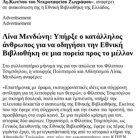
Αγ.Κων/νου του Νεκροταφείου Ζωγράφου
», αναφέρει
σε ανακοίνωση της η Εθνική Βιβλιοθήκη της Ελλάδος.
Advertisement
Advertisement
Λίνα Μενδώνη: Υπήρξε ο κατάλληλος
άνθρωπος για να οδηγήσει την Εθνική
Βιβλιοθήκη σε μια πορεία προς το μέλλον
Στο συλλυπητήριο μήνυμα της για την απώλεια του Φίλιππου
Τσιμπόγλου, η υπουργός Πολιτισμού και Αθλητισμού Λίνας
Μενδώνη αναφέρει:
«Επιστήμονας με όραμα, εκσυγχρονιστικές ιδέες και σύγχρονη
αντίληψη για τη λειτουργία των θεσμών, ο Φίλιππος Τσιμπόγλου
με σκληρή δουλειά, πολύ κόπο και έμπνευση, υπήρξε την
τελευταία δεκαετία ο ανανεωτής της Εθνικής Βιβλιοθήκης. Εκείνος
που την έφερε στη σύγχρονη εποχή και την έκανε πιο προσιτή, πιο
προσβάσιμη στο ευρύ κοινό. Σε μια περίοδο κρίσιμη για τον,
ιστορίας δύο αιώνων, Οργανισμό, ο Φίλιππος Τσιμπόγλου, ως
Γενικός Διευθυντής της Εθνικής Βιβλιοθήκης, έφερε εις πέρας ένα
γιγάντιο έργο, τη μετεγκατάστασή της από το ιστορικό κτήριο της
Αθηναϊκής Τριλογίας, στις νέες της εγκαταστάσεις στο ΚΠΙΣΝ.