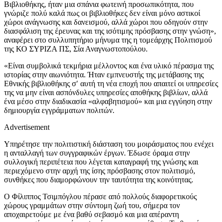
Βιβλιοθήκης, ήταν μια σπάνια φωτεινή προσωπικότητα, που
γνώριζε πολύ καλά πως οι βιβλιοθήκες δεν είναι μόνο αστικοί
χώροι ανάγνωσης και δανεισμού, αλλά χώροι που οδηγούν στην
διασφάλιση της έρευνας και της ισότιμης πρόσβασης στην γνώση»,
αναφέρει στο συλλυπητήριο μήνυμα της η τομεάρχης Πολιτισμού
της ΚΟ ΣΥΡΙΖΑ ΠΣ, Σία Αναγνωστοπούλου.
«Είναι συμβολικά τεκμήρια μέλλοντος και ένα υλικό πέρασμα της
ιστορίας στην αιωνιότητα. Ήταν εμπνευστής της μετάβασης της
Εθνικής βιβλιοθήκης σ′ αυτή τη νέα εποχή που απαιτεί οι υπηρεσίες
της να μην είναι ασπόνδυλες υπηρεσίες αποθήκης βιβλίων, αλλά
ένα μέσο στην διαδικασία «αλφαβητισμού» και μια εγγύηση στην
δημιουργία εγγράμματων πολιτών.
Advertisement
Υπηρέτησε την πολιτιστική διάσταση του μοιράσματος που ενέχει
η ανταλλαγή των συγγραφικών έργων. Έδωσε όραμα στην
συλλογική περιπέτεια που λέγεται καταγραφή της γνώσης και
περιεχόμενο στην αρχή της ίσης πρόσβασης στον πολιτισμό,
συνθήκες που διαμορφώνουν την ταυτότητα της κοινότητας.
Ο Φίλιππος Τσιμπόγλου πέρασε από πολλούς διαφορετικούς
χώρους γραμμάτων στην σύντομη ζωή του, σήμερα τον
αποχαιρετούμε με ένα βαθύ σεβασμό και μια απέραντη