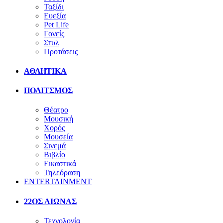
Ταξίδι
Ευεξία
Pet Life
Γονείς
Στυλ
Προτάσεις
ΑΘΛΗΤΙΚΑ
ΠΟΛΙΤΣΜΟΣ
Θέατρο
Μουσική
Χορός
Μουσεία
Σινεμά
Βιβλίο
Εικαστικά
Τηλεόραση
ENTERTAINMENT
22ΟΣ ΑΙΩΝΑΣ
Τεχνολογία