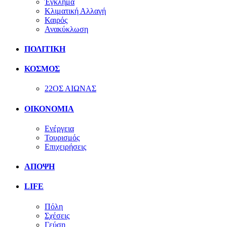
Έγκλημα
Κλιματική Αλλαγή
Καιρός
Ανακύκλωση
ΠΟΛΙΤΙΚΗ
ΚΟΣΜΟΣ
22ΟΣ ΑΙΩΝΑΣ
ΟΙΚΟΝΟΜΙΑ
Ενέργεια
Τουρισμός
Επιχειρήσεις
ΑΠΟΨΗ
LIFE
Πόλη
Σχέσεις
Γεύση