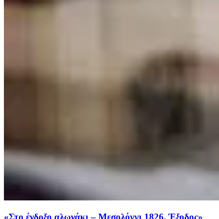
«Στο ένδοξο αλωνάκι – Μεσολόγγι 1826, Έξοδος»