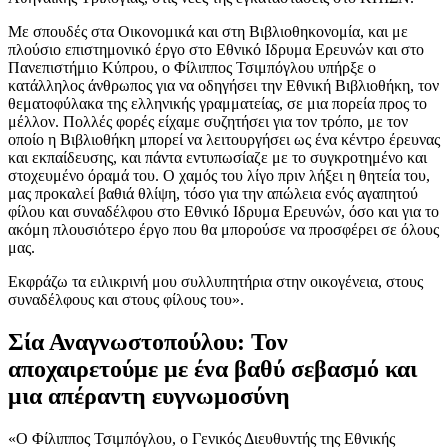
Με σπουδές στα Οικονομικά και στη Βιβλιοθηκονομία, και με
πλούσιο επιστημονικό έργο στο Εθνικό Ιδρυμα Ερευνών και στο
Πανεπιστήμιο Κύπρου, ο Φίλιππος Τσιμπόγλου υπήρξε ο
κατάλληλος άνθρωπος για να οδηγήσει την Εθνική Βιβλιοθήκη, τον
θεματοφύλακα της ελληνικής γραμματείας, σε μια πορεία προς το
μέλλον. Πολλές φορές είχαμε συζητήσει για τον τρόπο, με τον
οποίο η Βιβλιοθήκη μπορεί να λειτουργήσει ως ένα κέντρο έρευνας
και εκπαίδευσης, και πάντα εντυπωσίαζε με το συγκροτημένο και
στοχευμένο όραμά του. Ο χαμός του λίγο πριν λήξει η θητεία του,
μας προκαλεί βαθιά θλίψη, τόσο για την απώλεια ενός αγαπητού
φίλου και συναδέλφου στο Εθνικό Ιδρυμα Ερευνών, όσο και για το
ακόμη πλουσιότερο έργο που θα μπορούσε να προσφέρει σε όλους
μας.
Εκφράζω τα ειλικρινή μου συλλυπητήρια στην οικογένεια, στους
συναδέλφους και στους φίλους του».
Σία Αναγνωστοπούλου: Τον
αποχαιρετούμε με ένα βαθύ σεβασμό και
μια απέραντη ευγνωμοσύνη
«Ο Φίλιππος Τσιμπόγλου, ο Γενικός Διευθυντής της Εθνικής