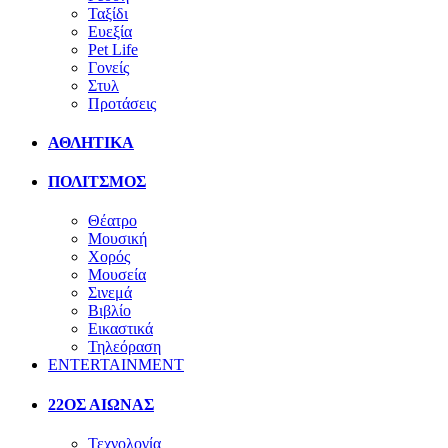
Ταξίδι
Ευεξία
Pet Life
Γονείς
Στυλ
Προτάσεις
ΑΘΛΗΤΙΚΑ
ΠΟΛΙΤΣΜΟΣ
Θέατρο
Μουσική
Χορός
Μουσεία
Σινεμά
Βιβλίο
Εικαστικά
Τηλεόραση
ENTERTAINMENT
22ΟΣ ΑΙΩΝΑΣ
Τεχνολογία