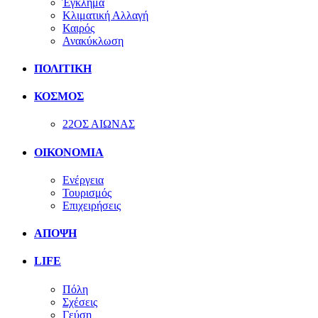
Έγκλημα
Κλιματική Αλλαγή
Καιρός
Ανακύκλωση
ΠΟΛΙΤΙΚΗ
ΚΟΣΜΟΣ
22ΟΣ ΑΙΩΝΑΣ
ΟΙΚΟΝΟΜΙΑ
Ενέργεια
Τουρισμός
Επιχειρήσεις
ΑΠΟΨΗ
LIFE
Πόλη
Σχέσεις
Γεύση