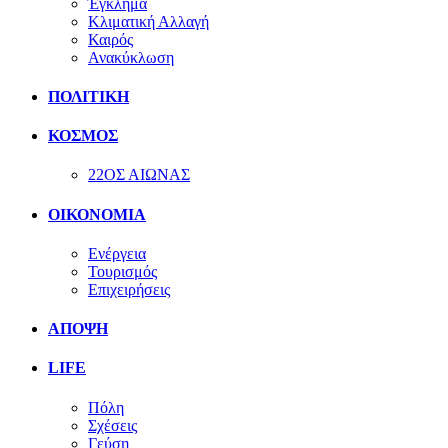
Έγκλημα
Κλιματική Αλλαγή
Καιρός
Ανακύκλωση
ΠΟΛΙΤΙΚΗ
ΚΟΣΜΟΣ
22ΟΣ ΑΙΩΝΑΣ
ΟΙΚΟΝΟΜΙΑ
Ενέργεια
Τουρισμός
Επιχειρήσεις
ΑΠΟΨΗ
LIFE
Πόλη
Σχέσεις
Γεύση