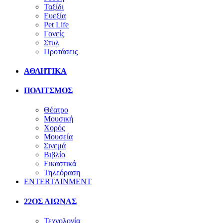
Ταξίδι
Ευεξία
Pet Life
Γονείς
Στυλ
Προτάσεις
ΑΘΛΗΤΙΚΑ
ΠΟΛΙΤΣΜΟΣ
Θέατρο
Μουσική
Χορός
Μουσεία
Σινεμά
Βιβλίο
Εικαστικά
Τηλεόραση
ENTERTAINMENT
22ΟΣ ΑΙΩΝΑΣ
Τεχνολογία