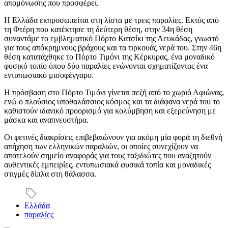
απομόνωσης που προσφέρει.
Η Ελλάδα εκπροσωπείται στη λίστα με τρεις παραλίες. Εκτός από
τη Φτέρη που κατέκτησε τη δεύτερη θέση, στην 34η θέση
συναντάμε το εμβληματικό Πόρτο Κατσίκι της Λευκάδας, γνωστό
για τους απόκρημνους βράχους και τα τιρκουάζ νερά του. Στην 46η
θέση κατατάχθηκε το Πόρτο Τιμόνι της Κέρκυρας, ένα μοναδικό
φυσικό τοπίο όπου δύο παραλίες ενώνονται σχηματίζοντας ένα
εντυπωσιακό μισοφέγγαρο.
Η πρόσβαση στο Πόρτο Τιμόνι γίνεται πεζή από το χωριό Αφιώνας,
ενώ ο πλούσιος υποθαλάσσιος κόσμος και τα διάφανα νερά του το
καθιστούν ιδανικό προορισμό για κολύμβηση και εξερεύνηση με
μάσκα και αναπνευστήρα.
Οι φετινές διακρίσεις επιβεβαιώνουν για ακόμη μία φορά τη διεθνή
απήχηση των ελληνικών παραλιών, οι οποίες συνεχίζουν να
αποτελούν σημείο αναφοράς για τους ταξιδιώτες που αναζητούν
αυθεντικές εμπειρίες, εντυπωσιακά φυσικά τοπία και μοναδικές
στιγμές δίπλα στη θάλασσα.
Ελλάδα
παραλίες