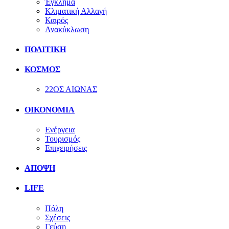
Έγκλημα
Κλιματική Αλλαγή
Καιρός
Ανακύκλωση
ΠΟΛΙΤΙΚΗ
ΚΟΣΜΟΣ
22ΟΣ ΑΙΩΝΑΣ
ΟΙΚΟΝΟΜΙΑ
Ενέργεια
Τουρισμός
Επιχειρήσεις
ΑΠΟΨΗ
LIFE
Πόλη
Σχέσεις
Γεύση