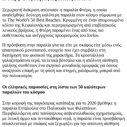
Ξεχωριστή διάκριση απέσπασε η παραλία Φτέρη, η οποία
αναδείχθηκε δεύτερη καλύτερη παραλία στον κόσμο σύμφωνα με
το The World’s 50 Best Beaches. Κρυμμένη σε έναν απομονωμένο
κόλπο της Κεφαλονιάς και περιτριγυρισμένη από επιβλητικούς
λευκούς βράχους, η Φτέρη παραμένει ένας από τους πιο
αυθεντικούς και ανέγγιχτους προορισμούς του Ιονίου.
Η πρόσβαση στην παραλία γίνεται είτε με σκάφος είτε μέσω ενός
απαιτητικού μονοπατιού, στοιχείο που έχει συμβάλει στη
διατήρηση του φυσικού της χαρακτήρα. Τα κρυστάλλινα
γαλαζοπράσινα νερά, τα λευκά βότσαλα και η απόλυτη αίσθηση
γαλήνης συνθέτουν ένα σκηνικό μοναδικής ομορφιάς για όσους
αναζητούν επαφή με τη φύση και στιγμές χαλάρωσης μακριά από
την πολυκοσμία.
Οι ελληνικές παρουσίες στη λίστα των 50 καλύτερων
παραλιών του κόσμου
Στην κορυφή της παγκόσμιας κατάταξης για το 2026 βρέθηκε η
παραλία Ενταλούλα στο Παλαουάν των Φιλιππίνων.
Περιβαλλόμενη από πανύψηλους ασβεστολιθικούς σχηματισμούς,
με λευκή άμμο και πεντακάθαρα νερά, η παραλία είναι προσβάσιμη
αποκλειστικά με σκάφος και ξεχωρίζει για την απόλυτη αίσθηση