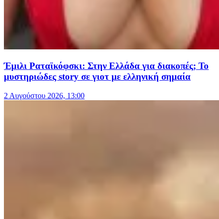
Έμιλι Ραταϊκόφσκι: Στην Ελλάδα για διακοπές; Το
μυστηριώδες story σε γιοτ με ελληνική σημαία
2 Αυγούστου 2026, 13:00