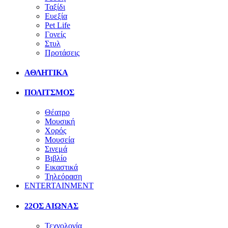
Ταξίδι
Ευεξία
Pet Life
Γονείς
Στυλ
Προτάσεις
ΑΘΛΗΤΙΚΑ
ΠΟΛΙΤΣΜΟΣ
Θέατρο
Μουσική
Χορός
Μουσεία
Σινεμά
Βιβλίο
Εικαστικά
Τηλεόραση
ENTERTAINMENT
22ΟΣ ΑΙΩΝΑΣ
Τεχνολογία