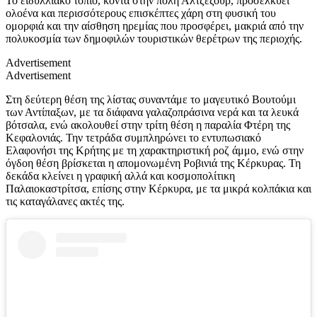
Το ειδυλλιακό τοπίο, κοντά στην πόλη Αλτζεζούρ, προσελκύει
ολοένα και περισσότερους επισκέπτες χάρη στη φυσική του
ομορφιά και την αίσθηση ηρεμίας που προσφέρει, μακριά από την
πολυκοσμία των δημοφιλών τουριστικών θερέτρων της περιοχής.
Advertisement
Advertisement
Στη δεύτερη θέση της λίστας συναντάμε το μαγευτικό Βουτούμι
των Αντίπαξων, με τα διάφανα γαλαζοπράσινα νερά και τα λευκά
βότσαλα, ενώ ακολουθεί στην τρίτη θέση η παραλία Φτέρη της
Κεφαλονιάς. Την τετράδα συμπληρώνει το εντυπωσιακό
Ελαφονήσι της Κρήτης με τη χαρακτηριστική ροζ άμμο, ενώ στην
όγδοη θέση βρίσκεται η απομονωμένη Ροβινιά της Κέρκυρας. Τη
δεκάδα κλείνει η γραφική αλλά και κοσμοπολίτικη
Παλαιοκαστρίτσα, επίσης στην Κέρκυρα, με τα μικρά κολπάκια και
τις καταγάλανες ακτές της.