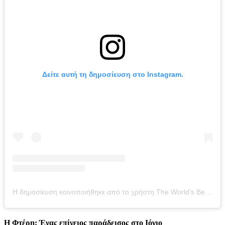
Δείτε αυτή τη δημοσίευση στο Instagram.
Η δημοσίευση κοινοποιήθηκε από το χρήστη The World’s Best Beaches (@worlds50beaches)
Η Φτέρη: Ένας επίγειος παράδεισος στο Ιόνιο