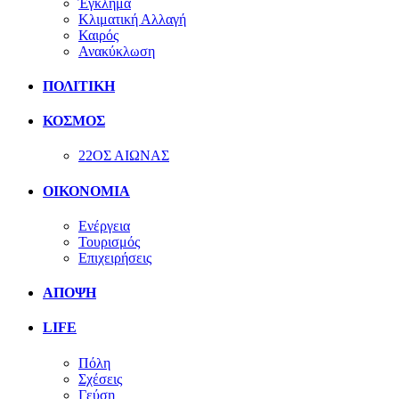
Έγκλημα
Κλιματική Αλλαγή
Καιρός
Ανακύκλωση
ΠΟΛΙΤΙΚΗ
ΚΟΣΜΟΣ
22ΟΣ ΑΙΩΝΑΣ
ΟΙΚΟΝΟΜΙΑ
Ενέργεια
Τουρισμός
Επιχειρήσεις
ΑΠΟΨΗ
LIFE
Πόλη
Σχέσεις
Γεύση