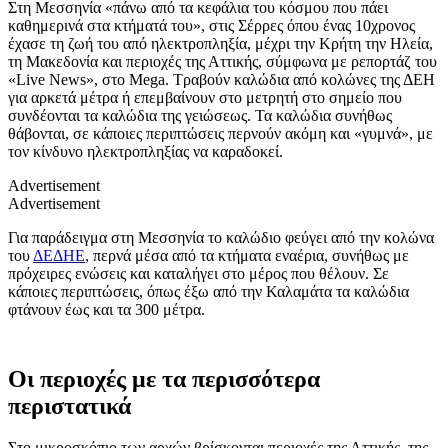
Στη Μεσσηνία «πάνω από τα κεφάλια του κόσμου που πάει
καθημερινά στα κτήματά του», στις Σέρρες όπου ένας 10χρονος
έχασε τη ζωή του από ηλεκτροπληξία, μέχρι την Κρήτη την Ηλεία,
τη Μακεδονία και περιοχές της Αττικής, σύμφωνα με ρεπορτάζ του
«Live News», στο Mega. Τραβούν καλώδια από κολώνες της ΔΕΗ
για αρκετά μέτρα ή επεμβαίνουν στο μετρητή στο σημείο που
συνδέονται τα καλώδια της γειώσεως. Τα καλώδια συνήθως
θάβονται, σε κάποιες περιπτώσεις περνούν ακόμη και «γυμνά», με
τον κίνδυνο ηλεκτροπληξίας να καραδοκεί.
Advertisement
Advertisement
Για παράδειγμα στη Μεσσηνία το καλώδιο φεύγει από την κολώνα
του
ΔΕΔΗΕ
, περνά μέσα από τα κτήματα εναέρια, συνήθως με
πρόχειρες ενώσεις και καταλήγει στο μέρος που θέλουν. Σε
κάποιες περιπτώσεις, όπως έξω από την Καλαμάτα τα καλώδια
φτάνουν έως και τα 300 μέτρα.
Οι περιοχές με τα περισσότερα
περιστατικά
Στο μικροσκόπιο των αρχών βρίσκονται περιοχές της Αττικής, της