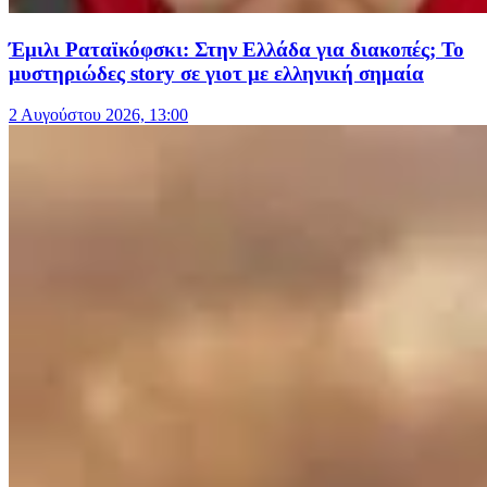
Έμιλι Ραταϊκόφσκι: Στην Ελλάδα για διακοπές; Το
μυστηριώδες story σε γιοτ με ελληνική σημαία
2 Αυγούστου 2026, 13:00