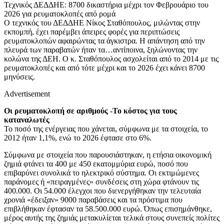
Τεχνικός ΔΕΔΔΗΕ: 8700 δικαστήρια μέχρι τον Φεβρουάριο του
2026 για ρευματοκλοπές από ρομά
Ο τεχνικός του ΔΕΔΔΗΕ Νίκος Σταθόπουλος, μιλώντας στην
εκπομπή, έχει παρέμβει άπειρες φορές για περιπτώσεις
ρευματοκλοπών αφαιρώντας τα άγκιστρα. Η απάντηση από την
πλευρά των παραβατών ήταν τα…αντίποινα, ξηλώνοντας την
κολώνα της ΔΕΗ. Ο κ. Σταθόπουλος ασχολείται από το 2014 με τις
ρευματοκλοπές και από τότε μέχρι και το 2026 έχει κάνει 8700
μηνύσεις.
Advertisement
Οι ρευματοκλοπή σε αριθμούς -Το κόστος για τους
καταναλωτές
Το ποσό της ενέργειας που χάνεται, σύμφωνα με τα στοιχεία, το
2012 ήταν 1,1%, ενώ το 2026 έφτασε στο 6%.
Σύμφωνα με στοιχεία που παρουσιάστηκαν, η ετήσια οικονομική
ζημιά φτάνει τα 400 με 450 εκατομμύρια ευρώ, ποσό που
επιβαρύνει συνολικά το ηλεκτρικό σύστημα. Οι εκτιμώμενες
παράνομες ή «πειραγμένες» συνδέσεις στη χώρα φτάνουν τις
400.000. Οι 54.000 έλεγχοι που διενεργήθηκαν την τελευταία
χρονιά «έδειξαν» 9000 παραβάσεις και τα πρόστιμα που
επιβλήθηκαν έφτασαν τα 58.500.000 ευρώ. Όπως επισημάνθηκε,
μέρος αυτής της ζημιάς μετακυλίεται τελικά στους συνεπείς πολίτες