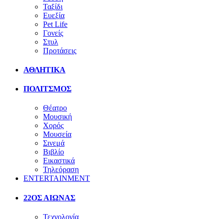
Ταξίδι
Ευεξία
Pet Life
Γονείς
Στυλ
Προτάσεις
ΑΘΛΗΤΙΚΑ
ΠΟΛΙΤΣΜΟΣ
Θέατρο
Μουσική
Χορός
Μουσεία
Σινεμά
Βιβλίο
Εικαστικά
Τηλεόραση
ENTERTAINMENT
22ΟΣ ΑΙΩΝΑΣ
Τεχνολογία